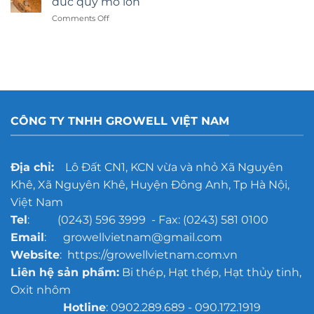
đúc quy mô lớn
hay
on
Comments Off
dán
Gợi
decal:
ý
Lựa
công
chọn
nghệ
nào
tẩy
tốt
rỉ
hơn?
gang
đúc
CÔNG TY TNHH GROWELL VIỆT NAM
cho
xưởng
đúc
quy
Địa chỉ:
Lô Đất CN1, KCN vừa và nhỏ Xã Nguyên
mô
Khê, Xã Nguyên Khê, Huyện Đông Anh, Tp Hà Nội,
lớn
Việt Nam
Tel
: (0243) 596 3999 - Fax: (0243) 581 0100
Email
: growellvietnam@gmail.com
Website
: https://growellvietnam.com.vn
Liên hệ sản phẩm:
Bi thép, Hạt thép, Hạt thủy tinh,
Oxit nhôm
Hotline
: 0902.289.689 - 090.172.1919