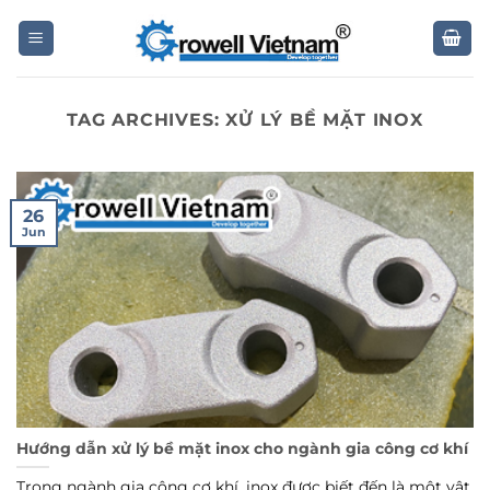
Skip
to
content
TAG ARCHIVES:
XỬ LÝ BỀ MẶT INOX
26
Jun
Hướng dẫn xử lý bề mặt inox cho ngành gia công cơ khí
Trong ngành gia công cơ khí, inox được biết đến là một vật