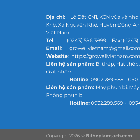
xưởng
đúc
quy
Địa chỉ:
Lô Đất CN1, KCN vừa và nhỏ
mô
lớn
Khê, Xã Nguyên Khê, Huyện Đông Anh
Việt Nam
Tel
: (0243) 596 3999 - Fax: (0243) 
Email
: growellvietnam@gmail.co
Website
: https://growellvietnam.com
Liên hệ sản phẩm:
Bi thép, Hạt thép,
Oxit nhôm
Hotline
: 0902.289.689 - 090.
Liên hệ sản phẩm:
Máy phun bi, Máy
Phòng phun bi
Hotline:
0932.289.569 - 093
Copyright 2026 ©
Bitheplamsach.com