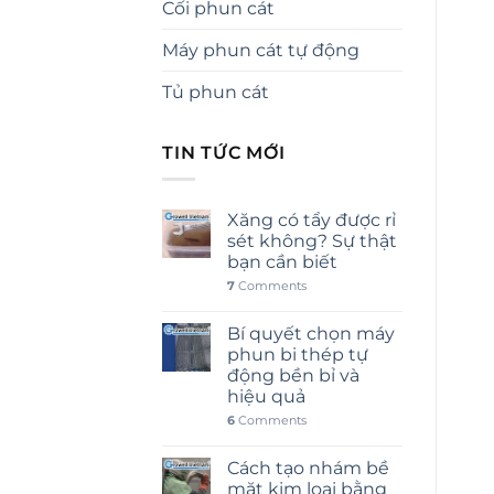
Cối phun cát
Máy phun cát tự động
Tủ phun cát
TIN TỨC MỚI
Xăng có tẩy được rỉ
sét không? Sự thật
bạn cần biết
7
Comments
Bí quyết chọn máy
phun bi thép tự
động bền bỉ và
hiệu quả
6
Comments
Cách tạo nhám bề
mặt kim loại bằng