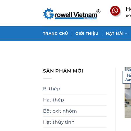
Skip
H
to
09
content
TRANG CHỦ
GIỚI THIỆU
HẠT MÀI
SẢN PHẨM MỚI
1
Au
Bi thép
Hạt thép
Bột oxit nhôm
Hạt thủy tinh