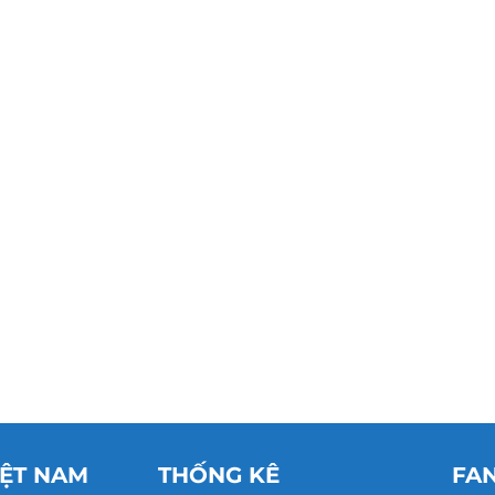
IỆT NAM
THỐNG KÊ
FA