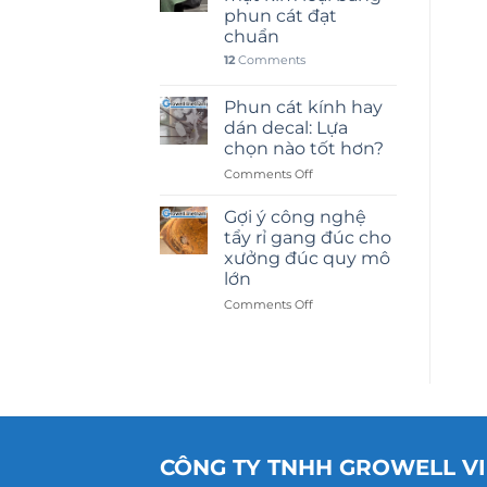
phun cát đạt
chuẩn
12
Comments
Phun cát kính hay
dán decal: Lựa
chọn nào tốt hơn?
on
Comments Off
Phun
cát
Gợi ý công nghệ
kính
tẩy rỉ gang đúc cho
hay
xưởng đúc quy mô
dán
lớn
decal:
Lựa
on
Comments Off
chọn
Gợi
nào
ý
tốt
công
hơn?
nghệ
tẩy
rỉ
gang
đúc
CÔNG TY TNHH GROWELL V
cho