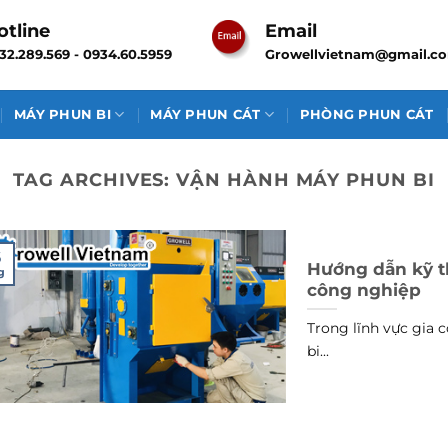
otline
Email
32.289.569 - 0934.60.5959
Growellvietnam@gmail.c
MÁY PHUN BI
MÁY PHUN CÁT
PHÒNG PHUN CÁT
TAG ARCHIVES:
VẬN HÀNH MÁY PHUN BI
6
Hướng dẫn kỹ t
g
công nghiệp
Trong lĩnh vực gia 
bi...