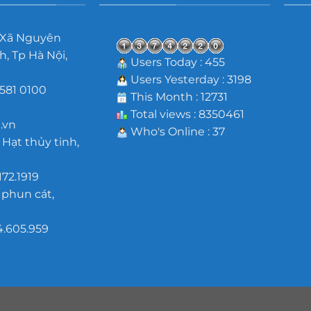
 Xã Nguyên
, Tp Hà Nội,
Users Today : 455
Users Yesterday : 3198
581 0100
This Month : 12731
m
Total views : 8350461
.vn
Who's Online : 37
 Hạt thủy tinh,
172.1919
 phun cát,
4.605.959