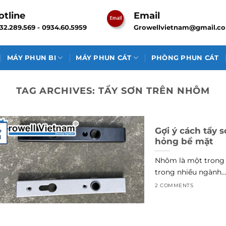
otline
Email
32.289.569 - 0934.60.5959
Growellvietnam@gmail.c
MÁY PHUN BI
MÁY PHUN CÁT
PHÒNG PHUN CÁT
TAG ARCHIVES:
TẨY SƠN TRÊN NHÔM
4
Gợi ý cách tẩy
l
hỏng bề mặt
Nhôm là một trong 
trong nhiều ngành..
2 COMMENTS