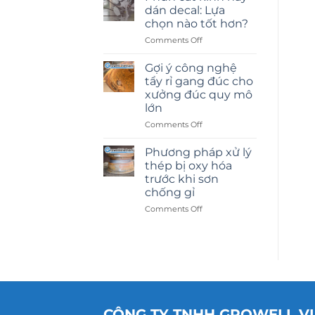
dán decal: Lựa
chọn nào tốt hơn?
on
Comments Off
Phun
cát
Gợi ý công nghệ
kính
tẩy rỉ gang đúc cho
hay
xưởng đúc quy mô
dán
lớn
decal:
Lựa
on
Comments Off
chọn
Gợi
nào
ý
Phương pháp xử lý
tốt
công
thép bị oxy hóa
hơn?
nghệ
trước khi sơn
tẩy
chống gỉ
rỉ
gang
on
Comments Off
đúc
Phương
cho
pháp
xưởng
xử
đúc
lý
quy
thép
mô
bị
lớn
oxy
hóa
CÔNG TY TNHH GROWELL V