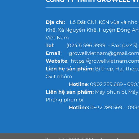
trước
khi
sơn
chống
Địa chỉ:
Lô Đất CN1, KCN vừa và nhỏ
gỉ
Khê, Xã Nguyên Khê, Huyện Đông Anh
Việt Nam
Tel
: (0243) 596 3999 - Fax: (0243) 
Email
: growellvietnam@gmail.co
Website
: https://growellvietnam.com
Liên hệ sản phẩm:
Bi thép, Hạt thép,
Oxit nhôm
Hotline
: 0902.289.689 - 090.
Liên hệ sản phẩm:
Máy phun bi, Máy
Phòng phun bi
Hotline:
0932.289.569 - 093