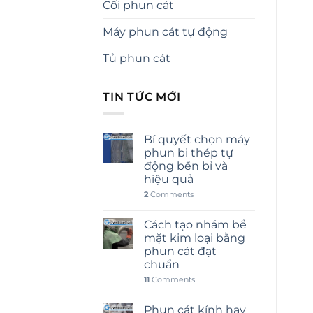
Cối phun cát
Máy phun cát tự động
Tủ phun cát
TIN TỨC MỚI
Bí quyết chọn máy
phun bi thép tự
động bền bỉ và
hiệu quả
2
Comments
Cách tạo nhám bề
mặt kim loại bằng
phun cát đạt
chuẩn
11
Comments
Phun cát kính hay