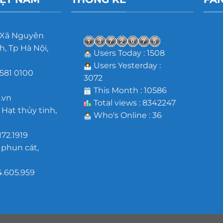
 Xã Nguyên
, Tp Hà Nội,
Users Today : 1508
Users Yesterday :
581 0100
3072
m
This Month : 10586
.vn
Total views : 8342247
 Hạt thủy tinh,
Who's Online : 36
172.1919
 phun cát,
4.605.959