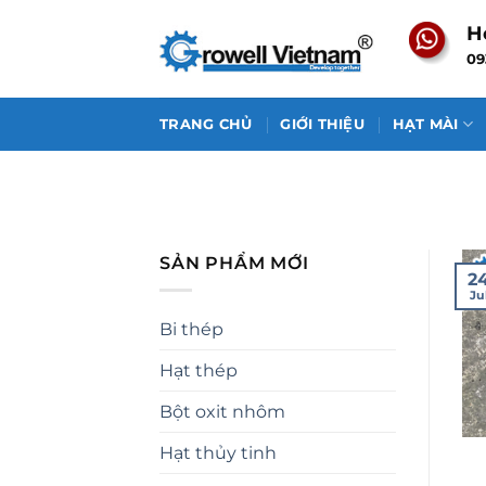
Skip
H
to
09
content
TRANG CHỦ
GIỚI THIỆU
HẠT MÀI
SẢN PHẨM MỚI
2
Ju
Bi thép
Hạt thép
Bột oxit nhôm
Hạt thủy tinh