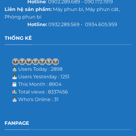
Hotline
: 0902.289.689 - 090.172.1919
Liên hệ sản phẩm:
Máy phun bi, Máy phun cát,
Phòng phun bi
Hotline:
0932.289.569 - 0934.605.959
THỐNG KÊ
Users Today : 2898
Users Yesterday : 1251
This Month : 8904
Total views : 8337456
Who's Online : 31
FANPAGE