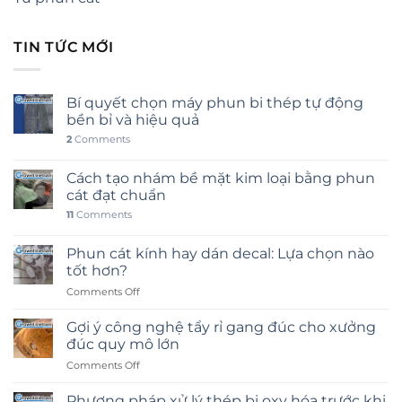
TIN TỨC MỚI
Bí quyết chọn máy phun bi thép tự động
bền bỉ và hiệu quả
2
Comments
Cách tạo nhám bề mặt kim loại bằng phun
cát đạt chuẩn
11
Comments
Phun cát kính hay dán decal: Lựa chọn nào
tốt hơn?
on
Comments Off
Phun
cát
Gợi ý công nghệ tẩy rỉ gang đúc cho xưởng
kính
đúc quy mô lớn
hay
on
Comments Off
dán
Gợi
decal:
ý
Lựa
Phương pháp xử lý thép bị oxy hóa trước khi