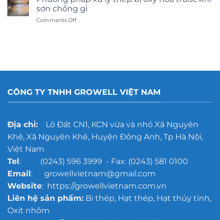
công
chọn
sơn chống gỉ
nghệ
nào
on
Comments Off
tẩy
tốt
Phương
rỉ
hơn?
pháp
gang
xử
đúc
lý
cho
thép
xưởng
bị
đúc
oxy
quy
hóa
mô
CÔNG TY TNHH GROWELL VIỆT NAM
trước
lớn
khi
sơn
chống
Địa chỉ:
Lô Đất CN1, KCN vừa và nhỏ Xã Nguyên
gỉ
Khê, Xã Nguyên Khê, Huyện Đông Anh, Tp Hà Nội,
Việt Nam
Tel
: (0243) 596 3999 - Fax: (0243) 581 0100
Email
: growellvietnam@gmail.com
Website
: https://growellvietnam.com.vn
Liên hệ sản phẩm:
Bi thép, Hạt thép, Hạt thủy tinh,
Oxit nhôm