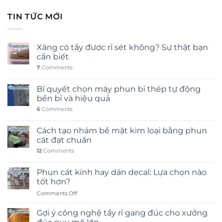
TIN TỨC MỚI
Xăng có tẩy được rỉ sét không? Sự thật bạn
cần biết
7
Comments
Bí quyết chọn máy phun bi thép tự động
bền bỉ và hiệu quả
6
Comments
Cách tạo nhám bề mặt kim loại bằng phun
cát đạt chuẩn
12
Comments
Phun cát kính hay dán decal: Lựa chọn nào
tốt hơn?
on
Comments Off
Phun
cát
Gợi ý công nghệ tẩy rỉ gang đúc cho xưởng
kính