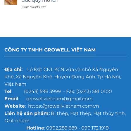
đúc quy mô lớn
hay
on
Comments Off
dán
Gợi
decal:
ý
Lựa
công
chọn
nghệ
nào
tẩy
tốt
rỉ
hơn?
gang
đúc
CÔNG TY TNHH GROWELL VIỆT NAM
cho
xưởng
đúc
quy
Địa chỉ:
Lô Đất CN1, KCN vừa và nhỏ Xã Nguyên
mô
Khê, Xã Nguyên Khê, Huyện Đông Anh, Tp Hà Nội,
lớn
Việt Nam
Tel
: (0243) 596 3999 - Fax: (0243) 581 0100
Email
: growellvietnam@gmail.com
Website
: https://growellvietnam.com.vn
Liên hệ sản phẩm:
Bi thép, Hạt thép, Hạt thủy tinh,
Oxit nhôm
Hotline
: 0902.289.689 - 090.172.1919