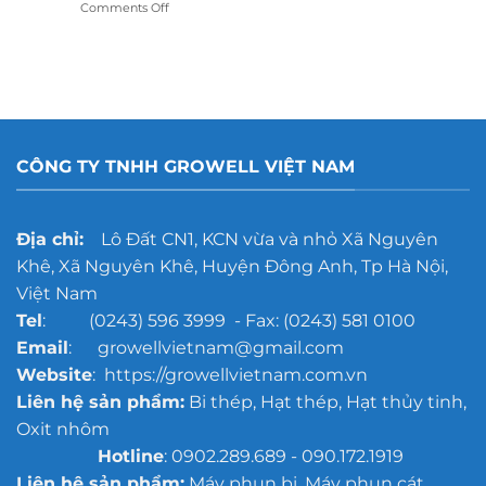
on
Comments Off
Phun
cát
kính
hay
dán
decal:
Lựa
chọn
CÔNG TY TNHH GROWELL VIỆT NAM
nào
tốt
hơn?
Địa chỉ:
Lô Đất CN1, KCN vừa và nhỏ Xã Nguyên
Khê, Xã Nguyên Khê, Huyện Đông Anh, Tp Hà Nội,
Việt Nam
Tel
: (0243) 596 3999 - Fax: (0243) 581 0100
Email
: growellvietnam@gmail.com
Website
: https://growellvietnam.com.vn
Liên hệ sản phẩm:
Bi thép, Hạt thép, Hạt thủy tinh,
Oxit nhôm
Hotline
: 0902.289.689 - 090.172.1919
Liên hệ sản phẩm:
Máy phun bi, Máy phun cát,