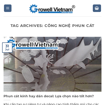
Skip
to
content
TAG ARCHIVES:
CÔNG NGHỆ PHUN CÁT
31
Jul
Phun cát kính hay dán decal: Lựa chọn nào tốt hơn?
Khi cần tạo sự riêng tư và nâng cao tính thẩm mỹ cho các