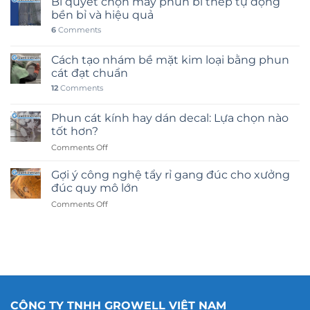
Bí quyết chọn máy phun bi thép tự động
bền bỉ và hiệu quả
6
Comments
Cách tạo nhám bề mặt kim loại bằng phun
cát đạt chuẩn
12
Comments
Phun cát kính hay dán decal: Lựa chọn nào
tốt hơn?
on
Comments Off
Phun
cát
Gợi ý công nghệ tẩy rỉ gang đúc cho xưởng
kính
đúc quy mô lớn
hay
on
Comments Off
dán
Gợi
decal:
ý
Lựa
công
chọn
nghệ
nào
tẩy
tốt
rỉ
hơn?
gang
đúc
CÔNG TY TNHH GROWELL VIỆT NAM
cho