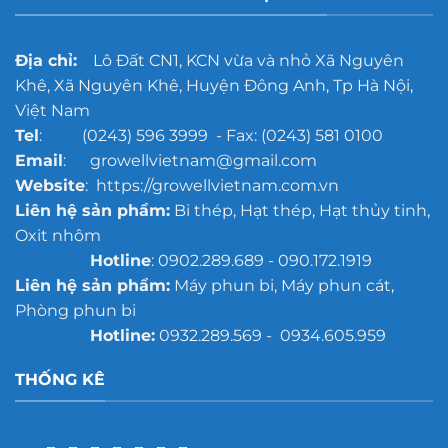
xưởng
đúc
quy
Địa chỉ:
Lô Đất CN1, KCN vừa và nhỏ Xã Nguyên
mô
Khê, Xã Nguyên Khê, Huyện Đông Anh, Tp Hà Nội,
lớn
Việt Nam
Tel
: (0243) 596 3999 - Fax: (0243) 581 0100
Email
: growellvietnam@gmail.com
Website
: https://growellvietnam.com.vn
Liên hệ sản phẩm:
Bi thép, Hạt thép, Hạt thủy tinh,
Oxit nhôm
Hotline
: 0902.289.689 - 090.172.1919
Liên hệ sản phẩm:
Máy phun bi, Máy phun cát,
Phòng phun bi
Hotline:
0932.289.569 - 0934.605.959
THỐNG KÊ