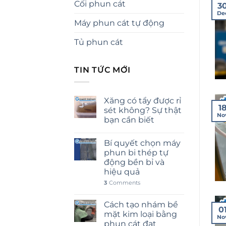
Cối phun cát
3
De
Máy phun cát tự động
Tủ phun cát
TIN TỨC MỚI
Xăng có tẩy được rỉ
1
sét không? Sự thật
No
bạn cần biết
Bí quyết chọn máy
phun bi thép tự
động bền bỉ và
hiệu quả
3
Comments
Cách tạo nhám bề
0
mặt kim loại bằng
No
phun cát đạt