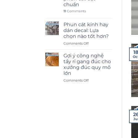
chuẩn
11
Comments
Phun cát kính hay
dán decal: Lựa
chọn nào tốt hơn?
on
Comments Off
Phun
1
cát
Gợi ý công nghệ
Oc
kính
tẩy rỉ gang đúc cho
hay
xưởng đúc quy mô
dán
lớn
decal:
Lựa
on
Comments Off
chọn
Gợi
nào
ý
tốt
công
hơn?
nghệ
tẩy
rỉ
2
gang
Ju
đúc
cho
xưởng
đúc