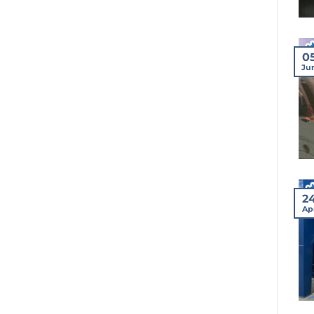
0
Ju
2
Ap