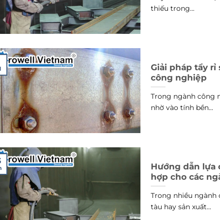
thiếu trong...
1
Giải pháp tẩy rỉ
l
công nghiệp
Trong ngành công ng
nhờ vào tính bền...
3
Hướng dẫn lựa 
n
hợp cho các n
Trong nhiều ngành 
tàu hay sản xuất...