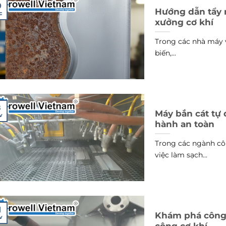
0
Hướng dẫn tẩy 
c
xưởng cơ khí
Trong các nhà máy v
biến,...
8
Máy bắn cát tự
v
hành an toàn
Trong các ngành côn
việc làm sạch...
1
Khám phá công 
v
công cơ khí