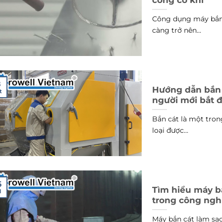
Công dụng máy bắn 
càng trở nên...
8
Hướng dẫn bắn 
t
người mới bắt 
Bắn cát là một tro
loại được...
6
Tìm hiểu máy b
l
trong công ngh
Máy bắn cát làm sạc