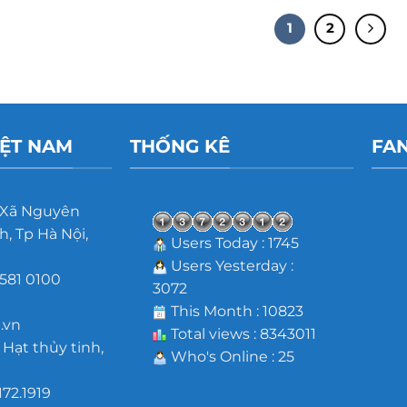
1
2
IỆT NAM
THỐNG KÊ
FA
 Xã Nguyên
, Tp Hà Nội,
Users Today : 1745
Users Yesterday :
581 0100
3072
m
This Month : 10823
.vn
Total views : 8343011
 Hạt thủy tinh,
Who's Online : 25
172.1919