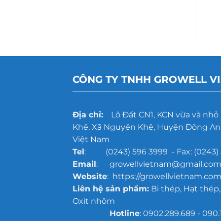
CÔNG TY TNHH GROWELL V
Địa chỉ:
Lô Đất CN1, KCN vừa và nhỏ
Khê, Xã Nguyên Khê, Huyện Đông Anh
Việt Nam
Tel
: (0243) 596 3999 - Fax: (0243) 
Email
: growellvietnam@gmail.co
Website
: https://growellvietnam.com
Liên hệ sản phẩm:
Bi thép, Hạt thép,
Oxit nhôm
Hotline
: 0902.289.689 - 090.