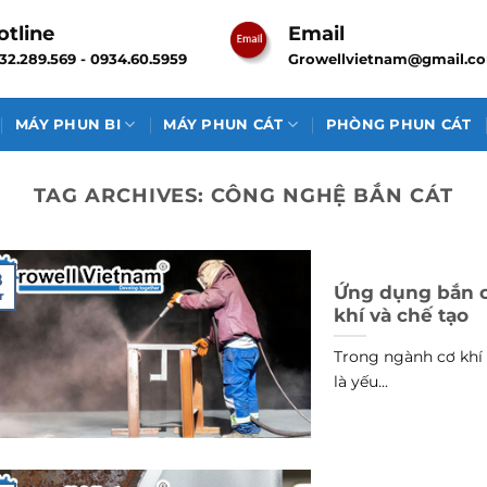
otline
Email
32.289.569 - 0934.60.5959
Growellvietnam@gmail.c
MÁY PHUN BI
MÁY PHUN CÁT
PHÒNG PHUN CÁT
TAG ARCHIVES:
CÔNG NGHỆ BẮN CÁT
8
Ứng dụng bắn cá
r
khí và chế tạo
Trong ngành cơ khí 
là yếu...