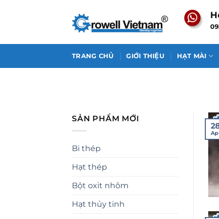
Skip
H
to
09
content
TRANG CHỦ
GIỚI THIỆU
HẠT MÀI
SẢN PHẨM MỚI
2
Ap
Bi thép
Hạt thép
Bột oxit nhôm
Hạt thủy tinh