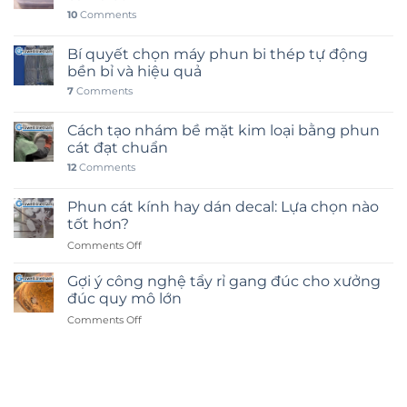
10
Comments
Bí quyết chọn máy phun bi thép tự động
bền bỉ và hiệu quả
7
Comments
Cách tạo nhám bề mặt kim loại bằng phun
cát đạt chuẩn
12
Comments
Phun cát kính hay dán decal: Lựa chọn nào
tốt hơn?
on
Comments Off
Phun
cát
Gợi ý công nghệ tẩy rỉ gang đúc cho xưởng
kính
đúc quy mô lớn
hay
on
Comments Off
dán
Gợi
decal:
ý
Lựa
công
chọn
nghệ
nào
tẩy
tốt