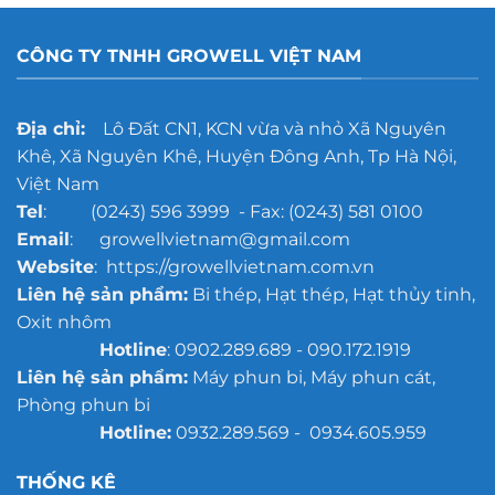
rỉ
hơn?
gang
đúc
CÔNG TY TNHH GROWELL VIỆT NAM
cho
xưởng
đúc
quy
Địa chỉ:
Lô Đất CN1, KCN vừa và nhỏ Xã Nguyên
mô
Khê, Xã Nguyên Khê, Huyện Đông Anh, Tp Hà Nội,
lớn
Việt Nam
Tel
: (0243) 596 3999 - Fax: (0243) 581 0100
Email
: growellvietnam@gmail.com
Website
: https://growellvietnam.com.vn
Liên hệ sản phẩm:
Bi thép, Hạt thép, Hạt thủy tinh,
Oxit nhôm
Hotline
: 0902.289.689 - 090.172.1919
Liên hệ sản phẩm:
Máy phun bi, Máy phun cát,
Phòng phun bi
Hotline:
0932.289.569 - 0934.605.959
THỐNG KÊ