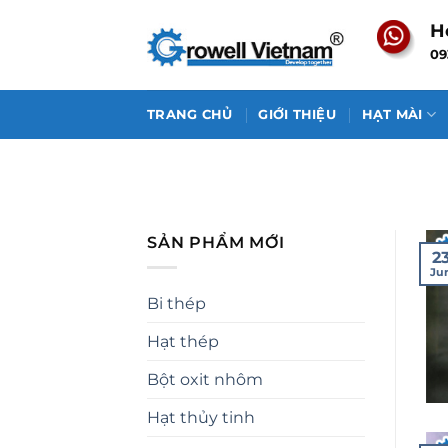
Skip
H
to
09
content
TRANG CHỦ
GIỚI THIỆU
HẠT MÀI
SẢN PHẨM MỚI
2
Ju
Bi thép
Hạt thép
Bột oxit nhôm
Hạt thủy tinh