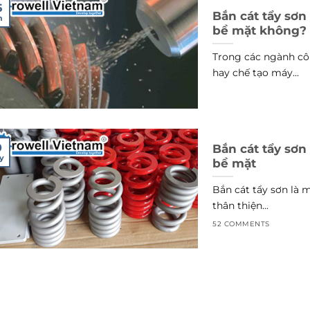
5
Bắn cát tẩy sơ
n
bề mặt không?
Trong các ngành cô
hay chế tạo máy...
0
Bắn cát tẩy sơn
y
bề mặt
Bắn cát tẩy sơn là 
thân thiện...
52 COMMENTS