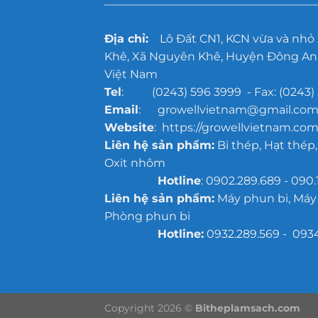
xưởng
đúc
quy
Địa chỉ:
Lô Đất CN1, KCN vừa và nhỏ
mô
lớn
Khê, Xã Nguyên Khê, Huyện Đông Anh
Việt Nam
Tel
: (0243) 596 3999 - Fax: (0243) 
Email
: growellvietnam@gmail.co
Website
: https://growellvietnam.com
Liên hệ sản phẩm:
Bi thép, Hạt thép,
Oxit nhôm
Hotline
: 0902.289.689 - 090.
Liên hệ sản phẩm:
Máy phun bi, Máy
Phòng phun bi
Hotline:
0932.289.569 - 093
Copyright 2026 ©
Bitheplamsach.com