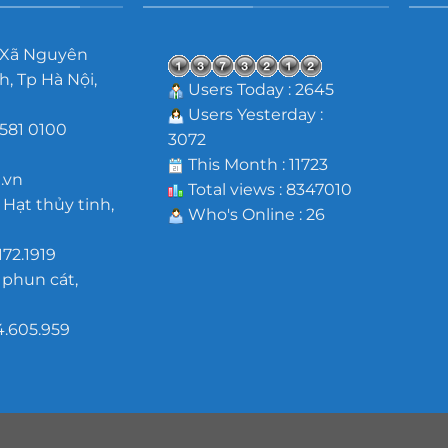
 Xã Nguyên
, Tp Hà Nội,
Users Today : 2645
Users Yesterday :
581 0100
3072
m
This Month : 11723
.vn
Total views : 8347010
 Hạt thủy tinh,
Who's Online : 26
172.1919
 phun cát,
4.605.959