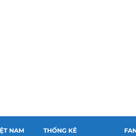
IỆT NAM
THỐNG KÊ
FA