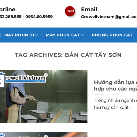
otline
Email
32.289.569 - 0934.60.5959
Growellvietnam@gmail.c
MÁY PHUN BI
MÁY PHUN CÁT
PHÒNG PHUN CÁT
TAG ARCHIVES:
BẮN CÁT TẨY SƠN
3
Hướng dẫn lựa 
n
hợp cho các n
Trong nhiều ngành 
tàu hay sản xuất...