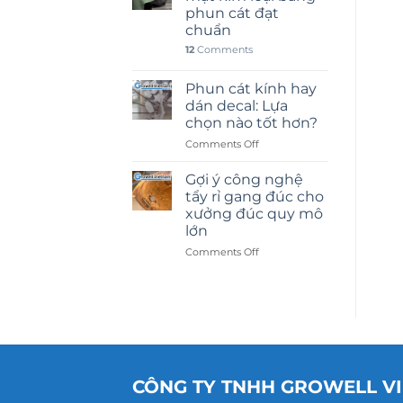
phun cát đạt
chuẩn
12
Comments
Phun cát kính hay
dán decal: Lựa
chọn nào tốt hơn?
on
Comments Off
Phun
cát
Gợi ý công nghệ
kính
tẩy rỉ gang đúc cho
hay
xưởng đúc quy mô
dán
lớn
decal:
Lựa
on
Comments Off
chọn
Gợi
nào
ý
tốt
công
hơn?
nghệ
tẩy
rỉ
gang
đúc
CÔNG TY TNHH GROWELL V
cho