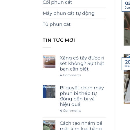
Cối phun cát
0
Ju
Máy phun cát tự động
Tủ phun cát
TIN TỨC MỚI
Xăng có tẩy được rỉ
2
sét không? Sự thật
Ma
bạn cần biết
4
Comments
Bí quyết chọn máy
phun bi thép tự
động bền bỉ và
hiệu quả
4
Comments
Cách tạo nhám bề
mặt kim loại bằng