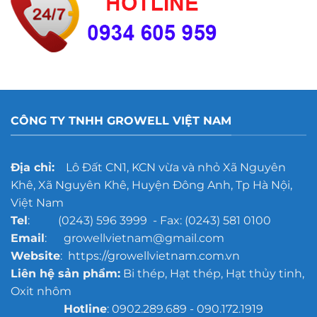
CÔNG TY TNHH GROWELL VIỆT NAM
Địa chỉ:
Lô Đất CN1, KCN vừa và nhỏ Xã Nguyên
Khê, Xã Nguyên Khê, Huyện Đông Anh, Tp Hà Nội,
Việt Nam
Tel
: (0243) 596 3999 - Fax: (0243) 581 0100
Email
: growellvietnam@gmail.com
Website
: https://growellvietnam.com.vn
Liên hệ sản phẩm:
Bi thép, Hạt thép, Hạt thủy tinh,
Oxit nhôm
Hotline
: 0902.289.689 - 090.172.1919