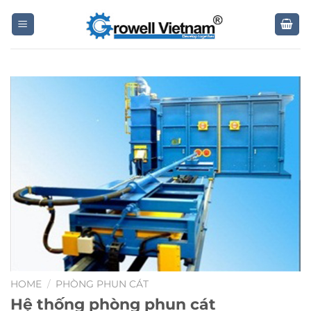
Skip
to
content
HOME
/
PHÒNG PHUN CÁT
Hệ thống phòng phun cát