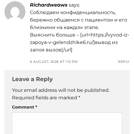
Richardweaws
says:
Соблюдаем конфиденциальность,
бережно общаемся с пациентом и его
близкими на каждом этапе.
Выяснить больше – [url=https://vyvod-iz-
zapoya-v-gelendzhike6.ru/]вывод из
запоя вызов[/url]
6 AUGUST, 2026 AT 1:12 PM
REPLY
Leave a Reply
Your email address will not be published.
Required fields are marked
*
Comment
*