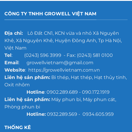
rỉ
hơn?
gang
đúc
CÔNG TY TNHH GROWELL VIỆT NAM
cho
xưởng
đúc
quy
Địa chỉ:
Lô Đất CN1, KCN vừa và nhỏ Xã Nguyên
mô
Khê, Xã Nguyên Khê, Huyện Đông Anh, Tp Hà Nội,
lớn
Việt Nam
Tel
: (0243) 596 3999 - Fax: (0243) 581 0100
Email
: growellvietnam@gmail.com
Website
: https://growellvietnam.com.vn
Liên hệ sản phẩm:
Bi thép, Hạt thép, Hạt thủy tinh,
Oxit nhôm
Hotline
: 0902.289.689 - 090.172.1919
Liên hệ sản phẩm:
Máy phun bi, Máy phun cát,
Phòng phun bi
Hotline:
0932.289.569 - 0934.605.959
THỐNG KÊ