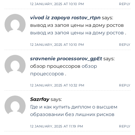
12 JANUARY, 2025 AT 10:10 PM
REPLY
vivod iz zapoya rostov_rtpn
says:
вывод из запоя цены на дому ростов
вывод из запоя цены на дому ростов
.
12 JANUARY, 2025 AT 10:10 PM
REPLY
sravnenie processorov_gpEt
says:
обзор процессоров
обзор
процессоров
.
12 JANUARY, 2025 AT 10:32 PM
REPLY
Sazrfay
says:
Где и как купить диплом о высшем
образовании без лишних рисков
12 JANUARY, 2025 AT 11:19 PM
REPLY