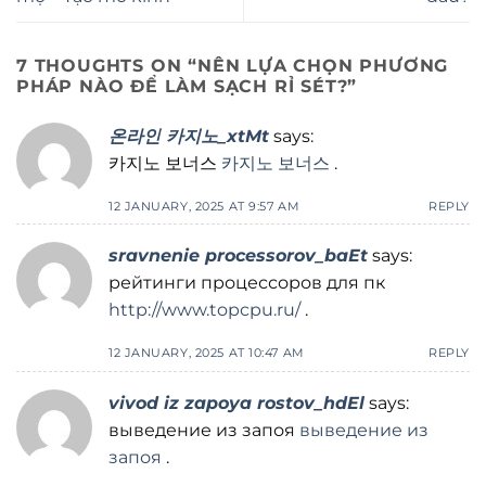
7 THOUGHTS ON “
NÊN LỰA CHỌN PHƯƠNG
PHÁP NÀO ĐỂ LÀM SẠCH RỈ SÉT?
”
온라인 카지노_xtMt
says:
카지노 보너스
카지노 보너스
.
12 JANUARY, 2025 AT 9:57 AM
REPLY
sravnenie processorov_baEt
says:
рейтинги процессоров для пк
http://www.topcpu.ru/
.
12 JANUARY, 2025 AT 10:47 AM
REPLY
vivod iz zapoya rostov_hdEl
says:
выведение из запоя
выведение из
запоя
.