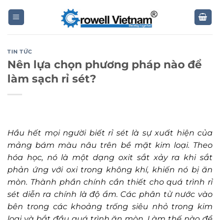
Skip
to
content
TIN TỨC
Nên lựa chọn phương pháp nào để
làm sạch rỉ sét?
Hầu hết mọi người biết rỉ sét là sự xuất hiện của
mảng bám màu nâu trên bề mặt kim loại. Theo
hóa học, nó là một dạng oxit sắt xảy ra khi sắt
phản ứng với oxi trong không khí, khiến nó bị ăn
mòn. Thành phần chính cần thiết cho quá trình rỉ
sét diễn ra chính là độ ẩm. Các phân tử nước vào
bên trong các khoảng trống siêu nhỏ trong kim
loại và bắt đầu quá trình ăn mòn. Làm thế nào để