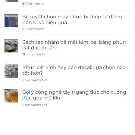
9
Comments
Bí quyết chọn máy phun bi thép tự động
bền bỉ và hiệu quả
6
Comments
Cách tạo nhám bề mặt kim loại bằng phun
cát đạt chuẩn
12
Comments
Phun cát kính hay dán decal: Lựa chọn nào
tốt hơn?
on
Comments Off
Phun
cát
Gợi ý công nghệ tẩy rỉ gang đúc cho xưởng
kính
đúc quy mô lớn
hay
on
Comments Off
dán
Gợi
decal:
ý
Lựa
công
chọn
nghệ
nào
tẩy
tốt