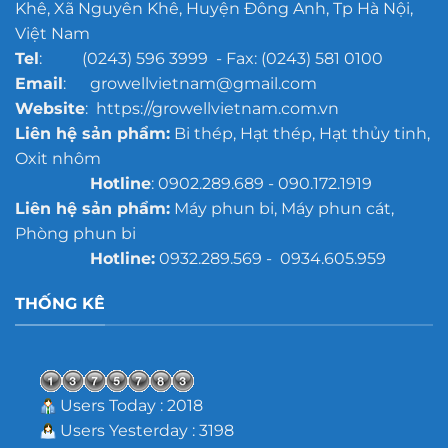
Khê, Xã Nguyên Khê, Huyện Đông Anh, Tp Hà Nội,
Việt Nam
Tel
: (0243) 596 3999 - Fax: (0243) 581 0100
Email
: growellvietnam@gmail.com
Website
: https://growellvietnam.com.vn
Liên hệ sản phẩm:
Bi thép, Hạt thép, Hạt thủy tinh,
Oxit nhôm
Hotline
: 0902.289.689 - 090.172.1919
Liên hệ sản phẩm:
Máy phun bi, Máy phun cát,
Phòng phun bi
Hotline:
0932.289.569 - 0934.605.959
THỐNG KÊ
Users Today : 2018
Users Yesterday : 3198