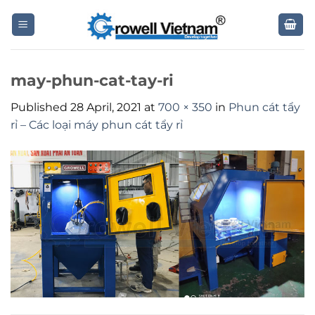
Skip
to
content
may-phun-cat-tay-ri
Published
28 April, 2021
at
700 × 350
in
Phun cát tẩy
rỉ – Các loại máy phun cát tẩy rỉ