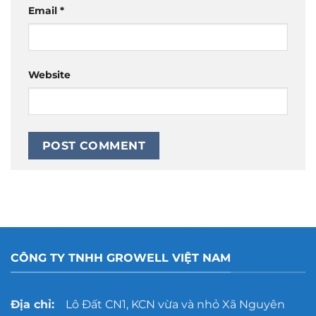
Email
*
Website
CÔNG TY TNHH GROWELL VIỆT NAM
Địa chỉ:
Lô Đất CN1, KCN vừa và nhỏ Xã Nguyên