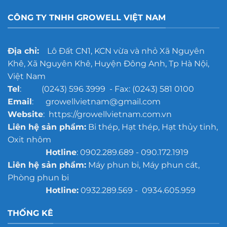
CÔNG TY TNHH GROWELL VIỆT NAM
Địa chỉ:
Lô Đất CN1, KCN vừa và nhỏ Xã Nguyên
Khê, Xã Nguyên Khê, Huyện Đông Anh, Tp Hà Nội,
Việt Nam
Tel
: (0243) 596 3999 - Fax: (0243) 581 0100
Email
: growellvietnam@gmail.com
Website
: https://growellvietnam.com.vn
Liên hệ sản phẩm:
Bi thép, Hạt thép, Hạt thủy tinh,
Oxit nhôm
Hotline
: 0902.289.689 - 090.172.1919
Liên hệ sản phẩm:
Máy phun bi, Máy phun cát,
Phòng phun bi
Hotline:
0932.289.569 - 0934.605.959
THỐNG KÊ