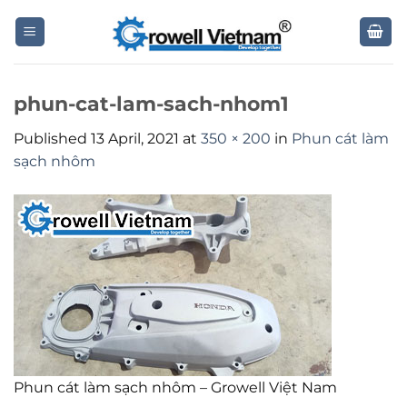
Skip
to
content
phun-cat-lam-sach-nhom1
Published
13 April, 2021
at
350 × 200
in
Phun cát làm
sạch nhôm
Phun cát làm sạch nhôm – Growell Việt Nam