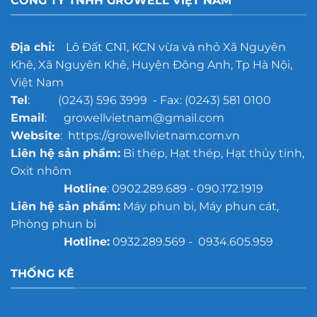
CÔNG TY TNHH GROWELL VIỆT NAM
Địa chỉ:
Lô Đất CN1, KCN vừa và nhỏ Xã Nguyên
Khê, Xã Nguyên Khê, Huyện Đông Anh, Tp Hà Nội,
Việt Nam
Tel
: (0243) 596 3999 - Fax: (0243) 581 0100
Email
: growellvietnam@gmail.com
Website
: https://growellvietnam.com.vn
Liên hệ sản phẩm:
Bi thép, Hạt thép, Hạt thủy tinh,
Oxit nhôm
Hotline
: 0902.289.689 - 090.172.1919
Liên hệ sản phẩm:
Máy phun bi, Máy phun cát,
Phòng phun bi
Hotline:
0932.289.569 - 0934.605.959
THỐNG KÊ