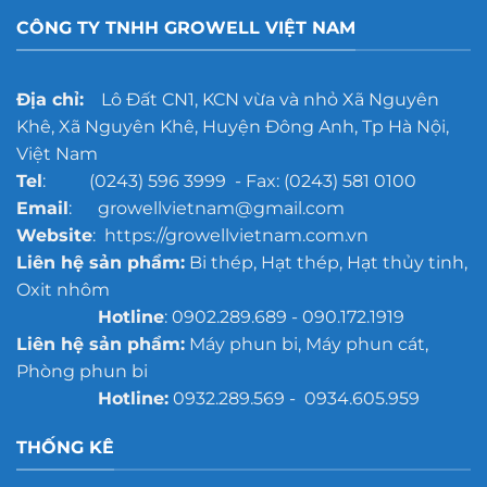
CÔNG TY TNHH GROWELL VIỆT NAM
Địa chỉ:
Lô Đất CN1, KCN vừa và nhỏ Xã Nguyên
Khê, Xã Nguyên Khê, Huyện Đông Anh, Tp Hà Nội,
Việt Nam
Tel
: (0243) 596 3999 - Fax: (0243) 581 0100
Email
: growellvietnam@gmail.com
Website
: https://growellvietnam.com.vn
Liên hệ sản phẩm:
Bi thép, Hạt thép, Hạt thủy tinh,
Oxit nhôm
Hotline
: 0902.289.689 - 090.172.1919
Liên hệ sản phẩm:
Máy phun bi, Máy phun cát,
Phòng phun bi
Hotline:
0932.289.569 - 0934.605.959
THỐNG KÊ