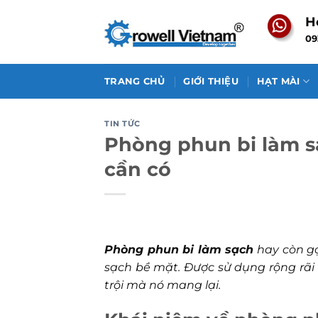
Skip
H
to
09
content
TRANG CHỦ
GIỚI THIỆU
HẠT MÀI
TIN TỨC
Phòng phun bi làm sạ
cần có
Phòng phun bi làm sạch
hay còn gọ
sạch bề mặt. Được sử dụng rộng rãi
trội mà nó mang lại.