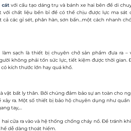
 cát
với cấu tạo dáng trụ và bánh xe hai bên để di chu
với chất liệu bền bỉ để có thể chịu được lực ma sát 
t cả các gỉ sét, phân hàn, sơn bẩn…một cách nhanh ch
 làm sạch là thiết bị chuyên chở sản phẩm đưa ra – 
ười không phải tốn sức lực, tiết kiệm được thời gian. 
có kích thước lớn hay quá khổ.
 là vật bất ly thân. Bởi chúng đảm bảo sự an toàn cho ng
hể xảy ra. Một số thiết bị bảo hộ chuyên dụng như quần 
gang tay,…
hai cửa ra vào và hệ thống chống cháy nổ. Để tránh khi
thể dễ dàng thoát hiểm.