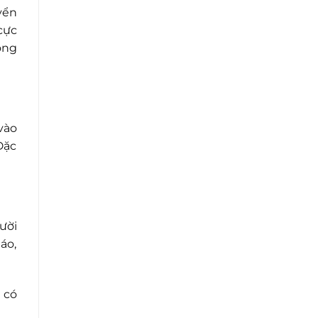
yển
cực
óng
vào
Đặc
ười
áo,
 có