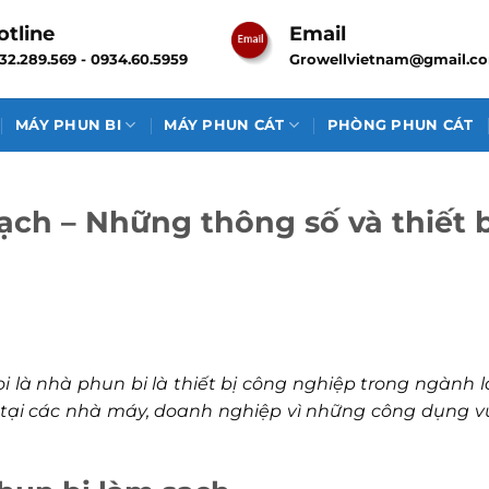
otline
Email
32.289.569 - 0934.60.5959
Growellvietnam@gmail.c
MÁY PHUN BI
MÁY PHUN CÁT
PHÒNG PHUN CÁT
ch – Những thông số và thiết b
i là nhà phun bi là thiết bị công nghiệp trong ngành 
 tại các nhà máy, doanh nghiệp vì những công dụng v