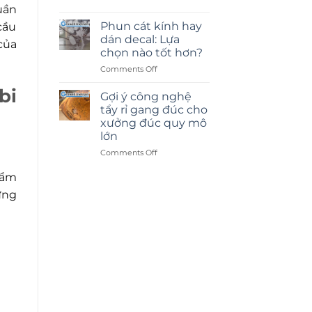
uần
Phun cát kính hay
cầu
dán decal: Lựa
của
chọn nào tốt hơn?
on
Comments Off
Phun
bi
cát
Gợi ý công nghệ
kính
tẩy rỉ gang đúc cho
hay
xưởng đúc quy mô
dán
lớn
decal:
Lựa
on
Comments Off
chọn
Gợi
nào
ý
hẩm
tốt
công
ưng
hơn?
nghệ
tẩy
rỉ
gang
đúc
cho
xưởng
đúc
quy
mô