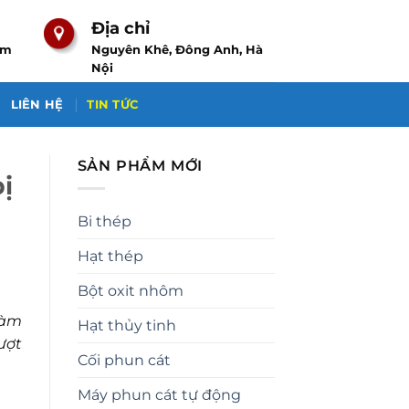
Địa chỉ
om
Nguyên Khê, Đông Anh, Hà
Nội
LIÊN HỆ
TIN TỨC
SẢN PHẨM MỚI
ị
Bi thép
Hạt thép
Bột oxit nhôm
làm
Hạt thủy tinh
ượt
Cối phun cát
Máy phun cát tự động