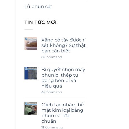
Tủ phun cát
TIN TỨC MỚI
Xăng có tẩy được rỉ
sét không? Sự thật
bạn cần biết
8
Comments
Bí quyết chọn máy
phun bi thép tự
động bền bỉ và
hiệu quả
6
Comments
Cách tạo nhám bề
mặt kim loại bằng
phun cát đạt
chuẩn
12
Comments