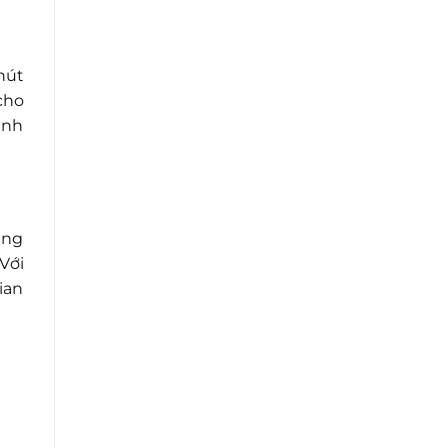
hút
cho
anh
ung
Với
ian