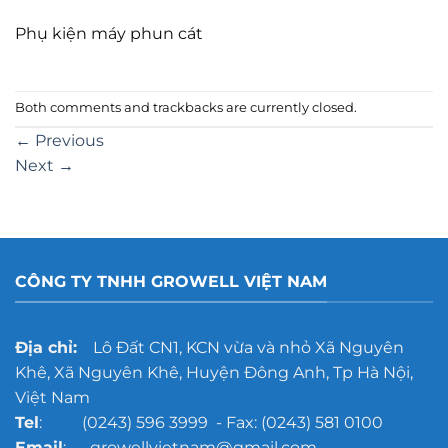
Phụ kiện máy phun cát
Both comments and trackbacks are currently closed.
←
Previous
Next
→
CÔNG TY TNHH GROWELL VIỆT NAM
Địa chỉ:
Lô Đất CN1, KCN vừa và nhỏ Xã Nguyên
Khê, Xã Nguyên Khê, Huyện Đông Anh, Tp Hà Nội,
Việt Nam
Tel
: (0243) 596 3999 - Fax: (0243) 581 0100
Email
: growellvietnam@gmail.com