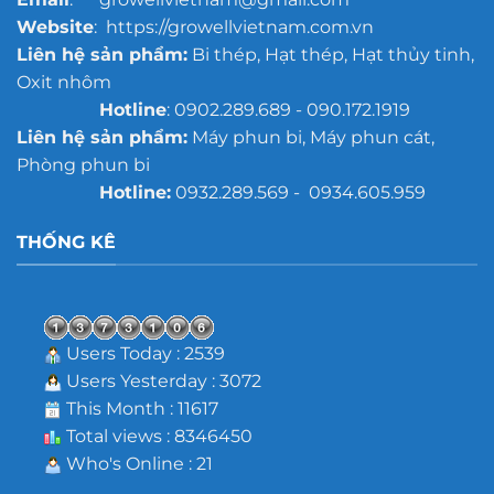
Website
: https://growellvietnam.com.vn
Liên hệ sản phẩm:
Bi thép, Hạt thép, Hạt thủy tinh,
Oxit nhôm
Hotline
: 0902.289.689 - 090.172.1919
Liên hệ sản phẩm:
Máy phun bi, Máy phun cát,
Phòng phun bi
Hotline:
0932.289.569 - 0934.605.959
THỐNG KÊ
Users Today : 2539
Users Yesterday : 3072
This Month : 11617
Total views : 8346450
Who's Online : 21