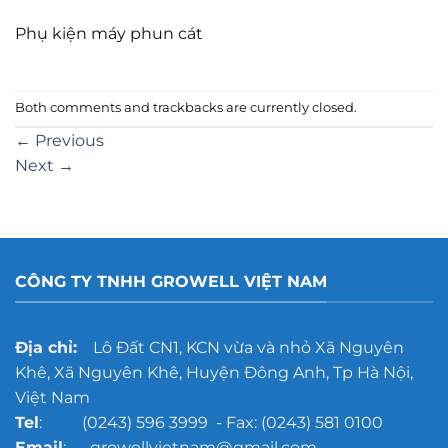
Phụ kiện máy phun cát
Both comments and trackbacks are currently closed.
←
Previous
Next
→
CÔNG TY TNHH GROWELL VIỆT NAM
Địa chỉ:
Lô Đất CN1, KCN vừa và nhỏ Xã Nguyên
Khê, Xã Nguyên Khê, Huyện Đông Anh, Tp Hà Nội,
Việt Nam
Tel
: (0243) 596 3999 - Fax: (0243) 581 0100
Email
: growellvietnam@gmail.com