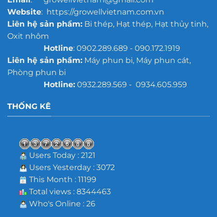
Website
: https://growellvietnam.com.vn
Liên hệ sản phẩm:
Bi thép, Hạt thép, Hạt thủy tinh,
Oxit nhôm
Hotline
: 0902.289.689 - 090.172.1919
Liên hệ sản phẩm:
Máy phun bi, Máy phun cát,
Phòng phun bi
Hotline:
0932.289.569 - 0934.605.959
THỐNG KÊ
Users Today : 2121
Users Yesterday : 3072
This Month : 11199
Total views : 8344463
Who's Online : 26