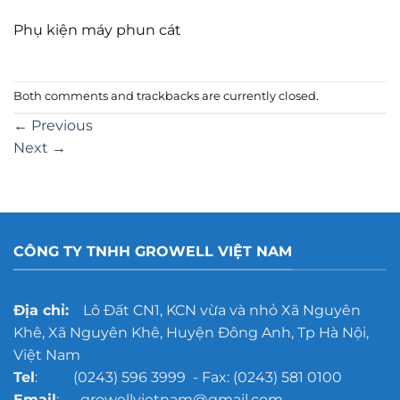
Phụ kiện máy phun cát
Both comments and trackbacks are currently closed.
←
Previous
Next
→
CÔNG TY TNHH GROWELL VIỆT NAM
Địa chỉ:
Lô Đất CN1, KCN vừa và nhỏ Xã Nguyên
Khê, Xã Nguyên Khê, Huyện Đông Anh, Tp Hà Nội,
Việt Nam
Tel
: (0243) 596 3999 - Fax: (0243) 581 0100
Email
: growellvietnam@gmail.com