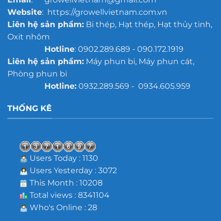
Website
: https://growellvietnam.com.vn
Liên hệ sản phẩm:
Bi thép, Hạt thép, Hạt thủy tinh,
Oxit nhôm
Hotline
: 0902.289.689 - 090.172.1919
Liên hệ sản phẩm:
Máy phun bi, Máy phun cát,
Phòng phun bi
Hotline:
0932.289.569 - 0934.605.959
THỐNG KÊ
Users Today : 1130
Users Yesterday : 3072
This Month : 10208
Total views : 8341104
Who's Online : 28