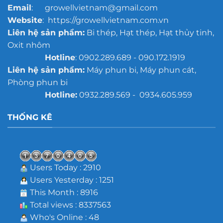
Email
: growellvietnam@gmail.com
Website
: https://growellvietnam.com.vn
Liên hệ sản phẩm:
Bi thép, Hạt thép, Hạt thủy tinh,
Oxit nhôm
Hotline
: 0902.289.689 - 090.172.1919
Liên hệ sản phẩm:
Máy phun bi, Máy phun cát,
Phòng phun bi
Hotline:
0932.289.569 - 0934.605.959
THỐNG KÊ
Users Today : 2910
Users Yesterday : 1251
This Month : 8916
Total views : 8337563
Who's Online : 48