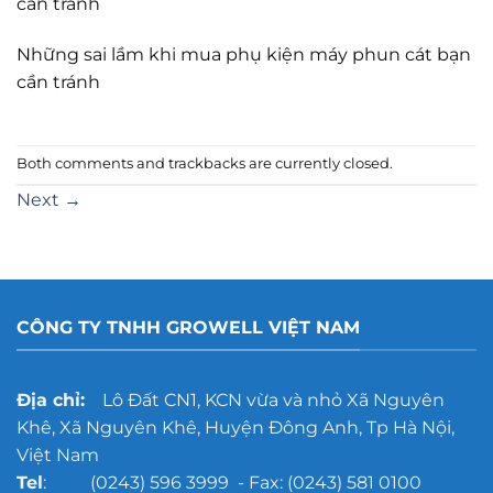
cần tránh
Những sai lầm khi mua phụ kiện máy phun cát bạn
cần tránh
Both comments and trackbacks are currently closed.
Next
→
CÔNG TY TNHH GROWELL VIỆT NAM
Địa chỉ:
Lô Đất CN1, KCN vừa và nhỏ Xã Nguyên
Khê, Xã Nguyên Khê, Huyện Đông Anh, Tp Hà Nội,
Việt Nam
Tel
: (0243) 596 3999 - Fax: (0243) 581 0100