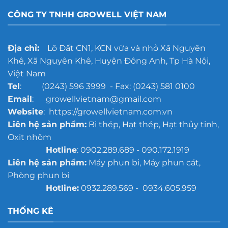
CÔNG TY TNHH GROWELL VIỆT NAM
Địa chỉ:
Lô Đất CN1, KCN vừa và nhỏ Xã Nguyên
Khê, Xã Nguyên Khê, Huyện Đông Anh, Tp Hà Nội,
Việt Nam
Tel
: (0243) 596 3999 - Fax: (0243) 581 0100
Email
: growellvietnam@gmail.com
Website
: https://growellvietnam.com.vn
Liên hệ sản phẩm:
Bi thép, Hạt thép, Hạt thủy tinh,
Oxit nhôm
Hotline
: 0902.289.689 - 090.172.1919
Liên hệ sản phẩm:
Máy phun bi, Máy phun cát,
Phòng phun bi
Hotline:
0932.289.569 - 0934.605.959
THỐNG KÊ