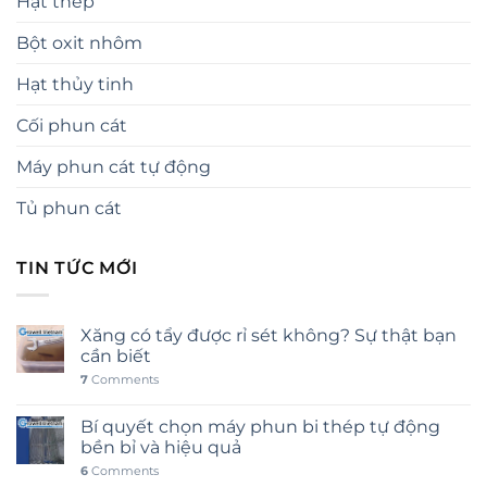
Hạt thép
Bột oxit nhôm
Hạt thủy tinh
Cối phun cát
Máy phun cát tự động
Tủ phun cát
TIN TỨC MỚI
Xăng có tẩy được rỉ sét không? Sự thật bạn
cần biết
7
Comments
Bí quyết chọn máy phun bi thép tự động
bền bỉ và hiệu quả
6
Comments