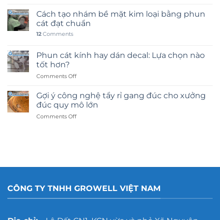
Cách tạo nhám bề mặt kim loại bằng phun
cát đạt chuẩn
12
Comments
Phun cát kính hay dán decal: Lựa chọn nào
tốt hơn?
on
Comments Off
Phun
cát
Gợi ý công nghệ tẩy rỉ gang đúc cho xưởng
kính
đúc quy mô lớn
hay
on
Comments Off
dán
Gợi
decal:
ý
Lựa
công
chọn
nghệ
nào
tẩy
tốt
rỉ
hơn?
gang
đúc
CÔNG TY TNHH GROWELL VIỆT NAM
cho
xưởng
đúc
quy