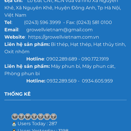
Địa chỉ:
Lô Đất CN1, KCN vừa và nhỏ Xã Nguyên
mô
Khê, Xã Nguyên Khê, Huyện Đông Anh, Tp Hà Nội,
lớn
Việt Nam
Tel
: (0243) 596 3999 - Fax: (0243) 581 0100
Email
: growellvietnam@gmail.com
Website
: https://growellvietnam.com.vn
Liên hệ sản phẩm:
Bi thép, Hạt thép, Hạt thủy tinh,
Oxit nhôm
Hotline
: 0902.289.689 - 090.172.1919
Liên hệ sản phẩm:
Máy phun bi, Máy phun cát,
Phòng phun bi
Hotline:
0932.289.569 - 0934.605.959
THỐNG KÊ
Users Today : 287
Users Yesterday : 3198