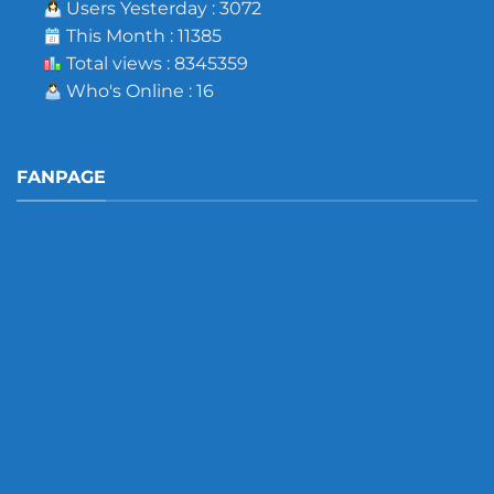
Users Yesterday : 3072
This Month : 11385
Total views : 8345359
Who's Online : 16
FANPAGE