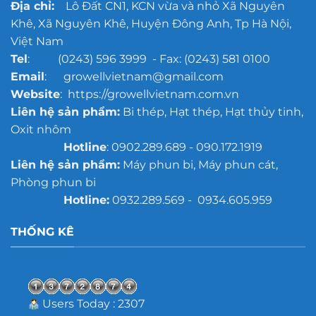
Địa chỉ:
Lô Đất CN1, KCN vừa và nhỏ Xã Nguyên
Khê, Xã Nguyên Khê, Huyện Đông Anh, Tp Hà Nội,
Việt Nam
Tel
: (0243) 596 3999 - Fax: (0243) 581 0100
Email
: growellvietnam@gmail.com
Website
: https://growellvietnam.com.vn
Liên hệ sản phẩm:
Bi thép, Hạt thép, Hạt thủy tinh,
Oxit nhôm
Hotline
: 0902.289.689 - 090.172.1919
Liên hệ sản phẩm:
Máy phun bi, Máy phun cát,
Phòng phun bi
Hotline:
0932.289.569 - 0934.605.959
THỐNG KÊ
Users Today : 2307