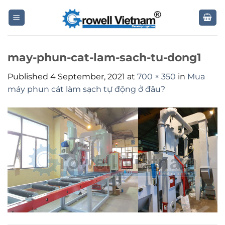
Skip
to
content
may-phun-cat-lam-sach-tu-dong1
Published
4 September, 2021
at
700 × 350
in
Mua
máy phun cát làm sạch tự động ở đâu?