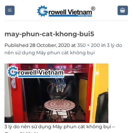
Skip
to
content
may-phun-cat-khong-bui5
Published
28 October, 2020
at
350 × 200
in
3 lý do
nên sử dụng Máy phun cát không bụi
3 lý do nên sử dụng Máy phun cát không bụi –