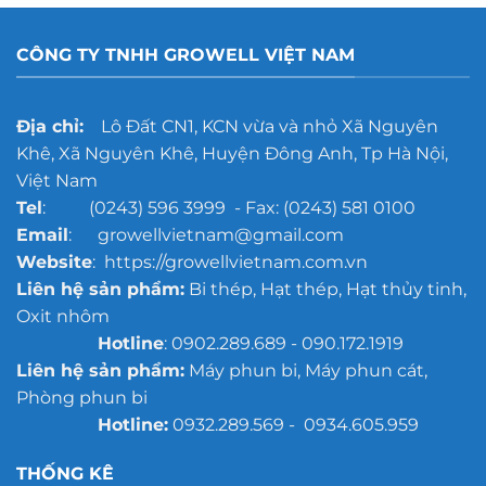
CÔNG TY TNHH GROWELL VIỆT NAM
Địa chỉ:
Lô Đất CN1, KCN vừa và nhỏ Xã Nguyên
Khê, Xã Nguyên Khê, Huyện Đông Anh, Tp Hà Nội,
Việt Nam
Tel
: (0243) 596 3999 - Fax: (0243) 581 0100
Email
: growellvietnam@gmail.com
Website
: https://growellvietnam.com.vn
Liên hệ sản phẩm:
Bi thép, Hạt thép, Hạt thủy tinh,
Oxit nhôm
Hotline
: 0902.289.689 - 090.172.1919
Liên hệ sản phẩm:
Máy phun bi, Máy phun cát,
Phòng phun bi
Hotline:
0932.289.569 - 0934.605.959
THỐNG KÊ