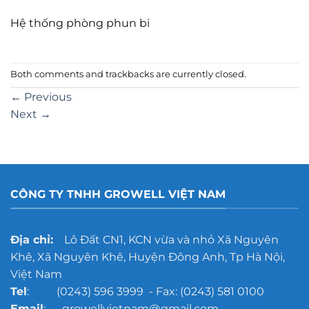
Hệ thống phòng phun bi
Both comments and trackbacks are currently closed.
←
Previous
Next
→
CÔNG TY TNHH GROWELL VIỆT NAM
Địa chỉ:
Lô Đất CN1, KCN vừa và nhỏ Xã Nguyên
Khê, Xã Nguyên Khê, Huyện Đông Anh, Tp Hà Nội,
Việt Nam
Tel
: (0243) 596 3999 - Fax: (0243) 581 0100
Email
: growellvietnam@gmail.com