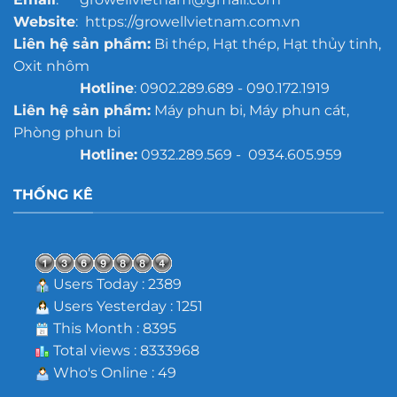
Website
: https://growellvietnam.com.vn
Liên hệ sản phẩm:
Bi thép, Hạt thép, Hạt thủy tinh,
Oxit nhôm
Hotline
: 0902.289.689 - 090.172.1919
Liên hệ sản phẩm:
Máy phun bi, Máy phun cát,
Phòng phun bi
Hotline:
0932.289.569 - 0934.605.959
THỐNG KÊ
Users Today : 2389
Users Yesterday : 1251
This Month : 8395
Total views : 8333968
Who's Online : 49