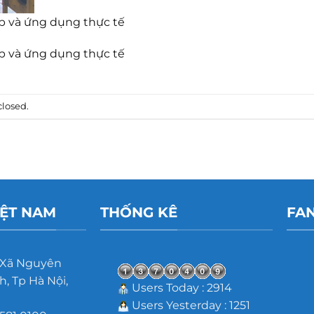
p và ứng dụng thực tế
p và ứng dụng thực tế
losed.
IỆT NAM
THỐNG KÊ
FA
 Xã Nguyên
, Tp Hà Nội,
Users Today : 2914
Users Yesterday : 1251