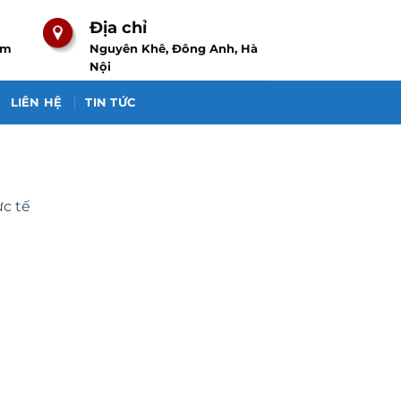
Địa chỉ
om
Nguyên Khê, Đông Anh, Hà
Nội
LIÊN HỆ
TIN TỨC
c tế