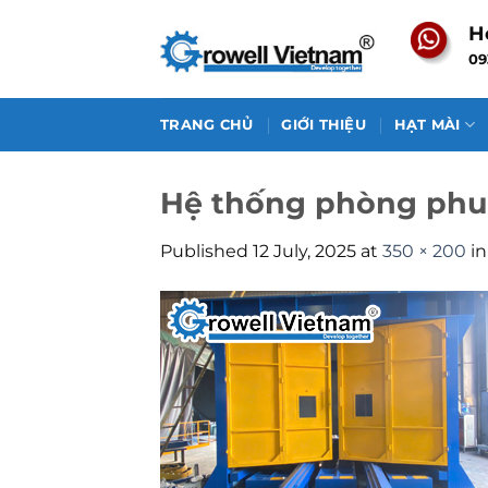
Skip
H
to
09
content
TRANG CHỦ
GIỚI THIỆU
HẠT MÀI
Hệ thống phòng phu
Published
12 July, 2025
at
350 × 200
i