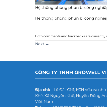
Hệ thống phòng phun bi công nghiệ
Hệ thống phòng phun bi công nghiệ
Both comments and trackbacks are currently c
Next
→
CÔNG TY TNHH GROWELL V
Địa chỉ:
Lô Đất CN1, KCN vừa và nhỏ
Khê, Xã Nguyên Khê, Huyện Đông Anh
Việt Nam