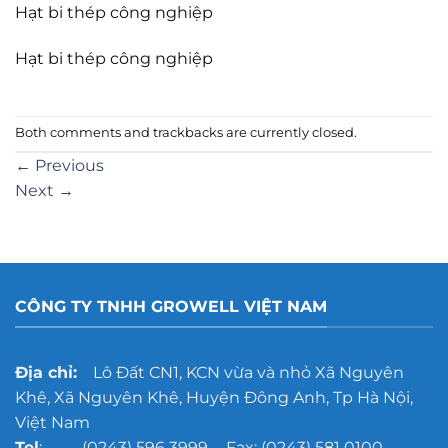
Hạt bi thép công nghiệp
Hạt bi thép công nghiệp
Both comments and trackbacks are currently closed.
←
Previous
Next
→
CÔNG TY TNHH GROWELL VIỆT NAM
Địa chỉ:
Lô Đất CN1, KCN vừa và nhỏ Xã Nguyên
Khê, Xã Nguyên Khê, Huyện Đông Anh, Tp Hà Nội,
Việt Nam
Tel
: (0243) 596 3999 - Fax: (0243) 581 0100