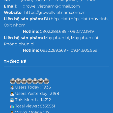
Email
: growellvietnam@gmail.com
Website
: https://growellvietnam.com.vn
Liên hệ sản phẩm:
Bi thép, Hạt thép, Hạt thủy tinh,
Oxit nhôm
Hotline
: 0902.289.689 - 090.172.1919
Liên hệ sản phẩm:
Máy phun bi, Máy phun cát,
Phòng phun bi
Hotline:
0932.289.569 - 0934.605.959
THỐNG KÊ
Users Today : 1936
Users Yesterday : 3198
This Month : 14212
Total views : 8355531
Who's Online : 27