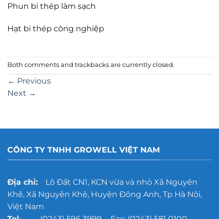
Phun bi thép làm sạch
Hạt bi thép công nghiệp
Both comments and trackbacks are currently closed.
←
Previous
Next
→
CÔNG TY TNHH GROWELL VIỆT NAM
Địa chỉ:
Lô Đất CN1, KCN vừa và nhỏ Xã Nguyên
Khê, Xã Nguyên Khê, Huyện Đông Anh, Tp Hà Nội,
Việt Nam
Tel
: (0243) 596 3999 - Fax: (0243) 581 0100