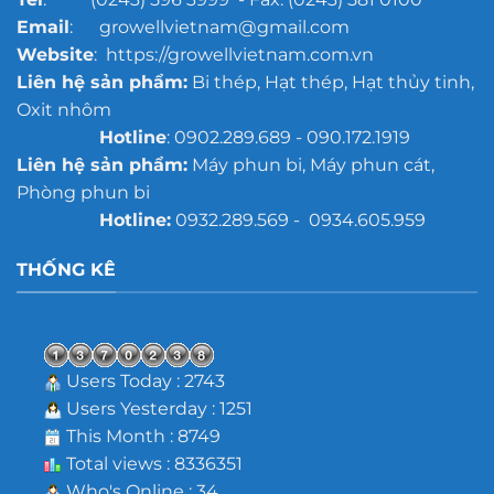
Email
: growellvietnam@gmail.com
Website
: https://growellvietnam.com.vn
Liên hệ sản phẩm:
Bi thép, Hạt thép, Hạt thủy tinh,
Oxit nhôm
Hotline
: 0902.289.689 - 090.172.1919
Liên hệ sản phẩm:
Máy phun bi, Máy phun cát,
Phòng phun bi
Hotline:
0932.289.569 - 0934.605.959
THỐNG KÊ
Users Today : 2743
Users Yesterday : 1251
This Month : 8749
Total views : 8336351
Who's Online : 34