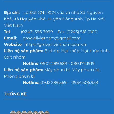
Địa chỉ:
Lô Đất CN1, KCN vừa và nhỏ Xã Nguyên
Khê, Xã Nguyên Khê, Huyện Đông Anh, Tp Hà Nội,
Việt Nam
Tel
: (0243) 596 3999 - Fax: (0243) 581 0100
Email
: growellvietnam@gmail.com
Website
: https://growellvietnam.com.vn
Liên hệ sản phẩm:
Bi thép, Hạt thép, Hạt thủy tinh,
Oxit nhôm
Hotline
: 0902.289.689 - 090.172.1919
Liên hệ sản phẩm:
Máy phun bi, Máy phun cát,
Phòng phun bi
Hotline:
0932.289.569 - 0934.605.959
THỐNG KÊ