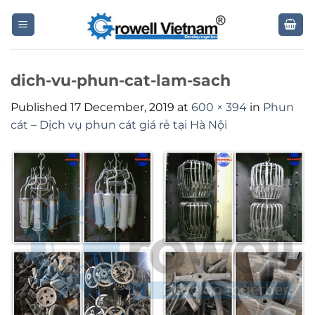
Skip
to
content
dich-vu-phun-cat-lam-sach
Published
17 December, 2019
at
600 × 394
in
Phun
cát – Dịch vụ phun cát giá rẻ tại Hà Nội