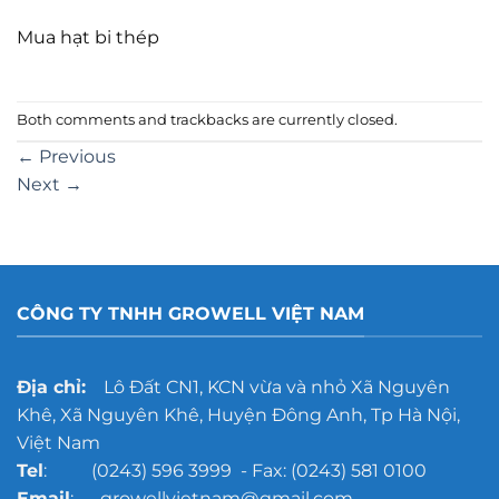
Mua hạt bi thép
Both comments and trackbacks are currently closed.
←
Previous
Next
→
CÔNG TY TNHH GROWELL VIỆT NAM
Địa chỉ:
Lô Đất CN1, KCN vừa và nhỏ Xã Nguyên
Khê, Xã Nguyên Khê, Huyện Đông Anh, Tp Hà Nội,
Việt Nam
Tel
: (0243) 596 3999 - Fax: (0243) 581 0100
Email
: growellvietnam@gmail.com