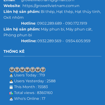
Website
: https://growellvietnam.com.vn
Liên hệ sản phẩm:
Bi thép, Hạt thép, Hạt thủy tinh,
Oxit nhôm
Hotline
: 0902.289.689 - 090.172.1919
Liên hệ sản phẩm:
Máy phun bi, Máy phun cát,
Phòng phun bi
Hotline:
0932.289.569 - 0934.605.959
THỐNG KÊ
Users Today : 719
Users Yesterday : 2588
This Month : 15583
Total views : 8360160
Who's Online : 17