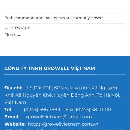
Both comments and trackbacks are currently closed.
←
Previous
Next
→
CÔNG TY TNHH GROWELL VIỆT NAM
Địa chỉ:
Lô Đất CN1, KCN vừa và nhỏ Xã Nguyên
Khê, Xã Nguyên Khê, Huyện Đông Anh, Tp Hà Nội,
Việt Nam
Tel
: (0243) 596 3999 - Fax: (0243) 581 0100
Email
: growellvietnam@gmail.com
Website
: https://growellvietnam.com.vn