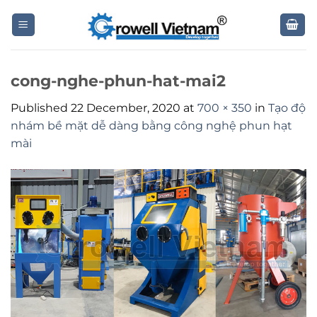
Skip
to
content
cong-nghe-phun-hat-mai2
Published
22 December, 2020
at
700 × 350
in
Tạo độ
nhám bề mặt dễ dàng bằng công nghệ phun hạt
mài