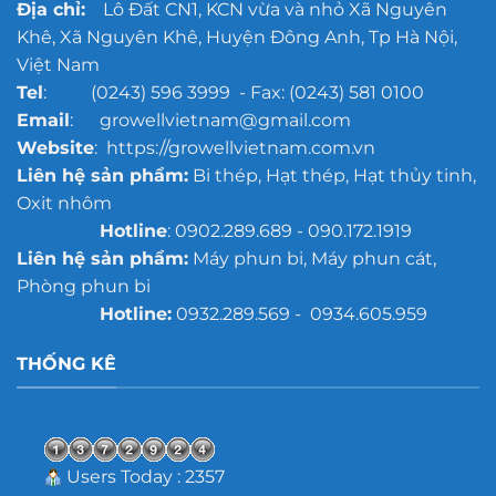
Địa chỉ:
Lô Đất CN1, KCN vừa và nhỏ Xã Nguyên
Khê, Xã Nguyên Khê, Huyện Đông Anh, Tp Hà Nội,
Việt Nam
Tel
: (0243) 596 3999 - Fax: (0243) 581 0100
Email
: growellvietnam@gmail.com
Website
: https://growellvietnam.com.vn
Liên hệ sản phẩm:
Bi thép, Hạt thép, Hạt thủy tinh,
Oxit nhôm
Hotline
: 0902.289.689 - 090.172.1919
Liên hệ sản phẩm:
Máy phun bi, Máy phun cát,
Phòng phun bi
Hotline:
0932.289.569 - 0934.605.959
THỐNG KÊ
Users Today : 2357