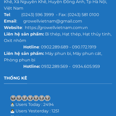
Khê, Xã Nguyên Khê, Huyện Đông Anh, Tp Hà Nội,
Việt Nam
Tel
: (0243) 596 3999 - Fax: (0243) 581 0100
Email
: growellvietnam@gmail.com
Website
: https://growellvietnam.com.vn
Liên hệ sản phẩm:
Bi thép, Hạt thép, Hạt thủy tinh,
Oxit nhôm
Hotline
: 0902.289.689 - 090.172.1919
Liên hệ sản phẩm:
Máy phun bi, Máy phun cát,
Phòng phun bi
Hotline:
0932.289.569 - 0934.605.959
THỐNG KÊ
Users Today : 2494
Users Yesterday : 1251