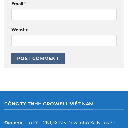
Email
*
Website
CÔNG TY TNHH GROWELL VIỆT NAM
Địa chỉ:
Lô Đất CN1, KCN vừa và nhỏ Xã Nguyên