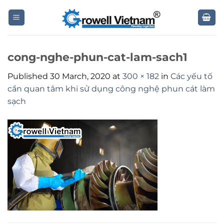
Skip
to
content
cong-nghe-phun-cat-lam-sach1
Published
30 March, 2020
at
300 × 182
in
Các yếu tố
cần quan tâm khi sử dụng công nghệ phun cát làm
sạch