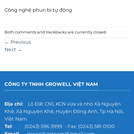
Công nghệ phun bi tự động
Both comments and trackbacks are currently closed.
←
Previous
Next
→
CÔNG TY TNHH GROWELL VIỆT NAM
Địa chỉ:
Lô Đất CN1, KCN vừa và nhỏ Xã Nguyên
Khê, Xã Nguyên Khê, Huyện Đông Anh, Tp Hà Nội,
Việt Nam
Tel
: (0243) 596 3999 - Fax: (0243) 581 0100
Email
: growellvietnam@gmail.com