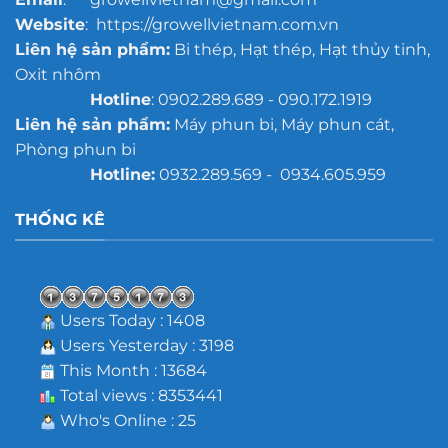
Website
: https://growellvietnam.com.vn
Liên hệ sản phẩm:
Bi thép, Hạt thép, Hạt thủy tinh,
Oxit nhôm
Hotline
: 0902.289.689 - 090.172.1919
Liên hệ sản phẩm:
Máy phun bi, Máy phun cát,
Phòng phun bi
Hotline:
0932.289.569 - 0934.605.959
THỐNG KÊ
Users Today : 1408
Users Yesterday : 3198
This Month : 13684
Total views : 8353441
Who's Online : 25