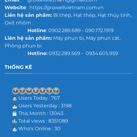
Website
: https://growellvietnam.com.vn
Liên hệ sản phẩm:
Bi thép, Hạt thép, Hạt thủy tinh,
Oxit nhôm
Hotline
: 0902.289.689 - 090.172.1919
Liên hệ sản phẩm:
Máy phun bi, Máy phun cát,
Phòng phun bi
Hotline:
0932.289.569 - 0934.605.959
THỐNG KÊ
Users Today : 767
Users Yesterday : 3198
This Month : 13043
Total views : 8351089
Who's Online : 30