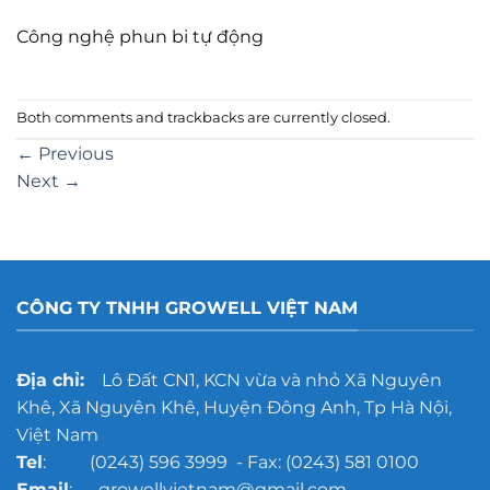
Công nghệ phun bi tự động
Both comments and trackbacks are currently closed.
←
Previous
Next
→
CÔNG TY TNHH GROWELL VIỆT NAM
Địa chỉ:
Lô Đất CN1, KCN vừa và nhỏ Xã Nguyên
Khê, Xã Nguyên Khê, Huyện Đông Anh, Tp Hà Nội,
Việt Nam
Tel
: (0243) 596 3999 - Fax: (0243) 581 0100
Email
: growellvietnam@gmail.com