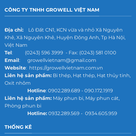
CÔNG TY TNHH GROWELL VIỆT NAM
Địa chỉ:
Lô Đất CN1, KCN vừa và nhỏ Xã Nguyên
Khê, Xã Nguyên Khê, Huyện Đông Anh, Tp Hà Nội,
Việt Nam
Tel
: (0243) 596 3999 - Fax: (0243) 581 0100
Email
: growellvietnam@gmail.com
Website
: https://growellvietnam.com.vn
Liên hệ sản phẩm:
Bi thép, Hạt thép, Hạt thủy tinh,
Oxit nhôm
Hotline
: 0902.289.689 - 090.172.1919
Liên hệ sản phẩm:
Máy phun bi, Máy phun cát,
Phòng phun bi
Hotline:
0932.289.569 - 0934.605.959
THỐNG KÊ