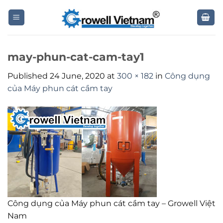
Skip
to
content
may-phun-cat-cam-tay1
Published
24 June, 2020
at
300 × 182
in
Công dụng
của Máy phun cát cầm tay
Công dụng của Máy phun cát cầm tay – Growell Việt
Nam