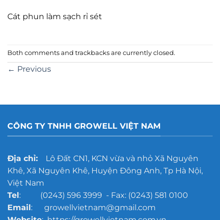
Cát phun làm sạch rỉ sét
Both comments and trackbacks are currently closed.
←
Previous
CÔNG TY TNHH GROWELL VIỆT NAM
Địa chỉ:
Lô Đất CN1, KCN vừa và nhỏ Xã Nguyên
Khê, Xã Nguyên Khê, Huyện Đông Anh, Tp Hà Nội,
Việt Nam
Tel
: (0243) 596 3999 - Fax: (0243) 581 0100
Email
: growellvietnam@gmail.com
Website
: https://growellvietnam.com.vn