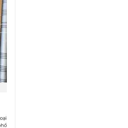
oại
phổ