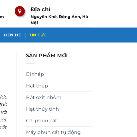
Địa chỉ
om
Nguyên Khê, Đông Anh, Hà
Nội
LIÊN HỆ
TIN TỨC
SẢN PHẨM MỚI
Bi thép
Hạt thép
ược
Bột oxit nhôm
Nhờ
Hạt thủy tinh
 và
cát
Cối phun cát
hất
Máy phun cát tự động