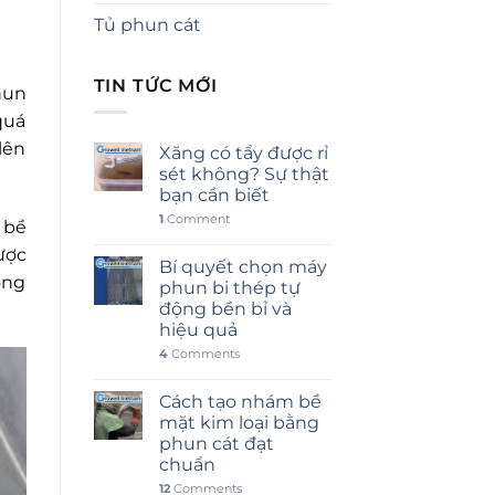
Tủ phun cát
TIN TỨC MỚI
hun
quá
lên
Xăng có tẩy được rỉ
sét không? Sự thật
bạn cần biết
1
Comment
 bề
ược
Bí quyết chọn máy
ông
phun bi thép tự
động bền bỉ và
hiệu quả
4
Comments
Cách tạo nhám bề
mặt kim loại bằng
phun cát đạt
chuẩn
12
Comments