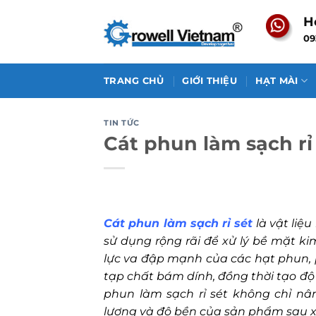
Skip
H
to
09
content
TRANG CHỦ
GIỚI THIỆU
HẠT MÀI
TIN TỨC
Cát phun làm sạch rỉ 
Cát phun làm sạch rỉ sét
là vật liệ
sử dụng rộng rãi để xử lý bề mặt ki
lực va đập mạnh của các hạt phun, p
tạp chất bám dính, đồng thời tạo độ
phun làm sạch rỉ sét không chỉ n
lượng và độ bền của sản phẩm sau xử