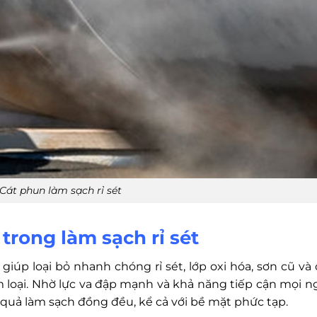
Cát phun làm sạch rỉ sét
trong làm sạch rỉ sét
iúp loại bỏ nhanh chóng rỉ sét, lớp oxi hóa, sơn cũ và 
 loại. Nhờ lực va đập mạnh và khả năng tiếp cận mọi n
uả làm sạch đồng đều, kể cả với bề mặt phức tạp.