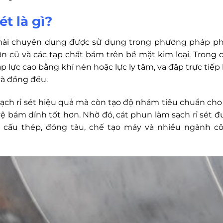
ét là gì?
ệu mài chuyên dụng được sử dụng trong phương pháp p
 sơn cũ và các tạp chất bám trên bề mặt kim loại. Trong 
p lực cao bằng khí nén hoặc lực ly tâm, va đập trực tiếp 
và đồng đều.
ạch rỉ sét hiệu quả mà còn tạo độ nhám tiêu chuẩn cho
ệ bám dính tốt hơn. Nhờ đó, cát phun làm sạch rỉ sét đ
ết cấu thép, đóng tàu, chế tạo máy và nhiều ngành c