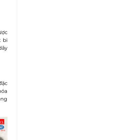
ược
 bi
dây
đặc
hóa
ông