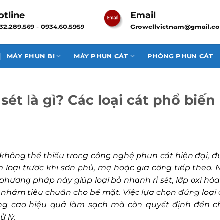
otline
Email
32.289.569 - 0934.60.5959
Growellvietnam@gmail.c
MÁY PHUN BI
MÁY PHUN CÁT
PHÒNG PHUN CÁT
sét là gì? Các loại cát phổ biến
u không thể thiếu trong công nghệ phun cát hiện đại, đ
m loại trước khi sơn phủ, mạ hoặc gia công tiếp theo. 
hương pháp này giúp loại bỏ nhanh rỉ sét, lớp oxi hóa
 nhám tiêu chuẩn cho bề mặt. Việc lựa chọn đúng loại 
âng cao hiệu quả làm sạch mà còn quyết định đến c
 lý.