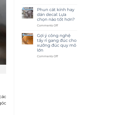
Phun cát kính hay
dán decal: Lựa
chọn nào tốt hơn?
on
Comments Off
Phun
cát
Gợi ý công nghệ
kính
tẩy rỉ gang đúc cho
hay
xưởng đúc quy mô
dán
lớn
decal:
Lựa
on
Comments Off
chọn
Gợi
nào
ý
tốt
công
hơn?
nghệ
tẩy
rỉ
gang
đúc
cho
các
xưởng
góc
đúc
quy
mô