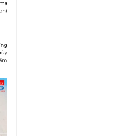
 mạ
phí
ứng
hủy
hẩm