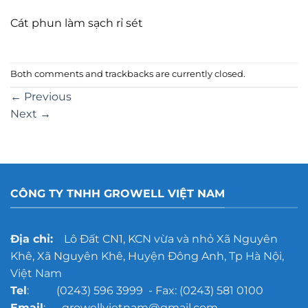
Cát phun làm sạch rỉ sét
Both comments and trackbacks are currently closed.
←
Previous
Next
→
CÔNG TY TNHH GROWELL VIỆT NAM
Địa chỉ:
Lô Đất CN1, KCN vừa và nhỏ Xã Nguyên
Khê, Xã Nguyên Khê, Huyện Đông Anh, Tp Hà Nội,
Việt Nam
Tel
: (0243) 596 3999 - Fax: (0243) 581 0100
Email
: growellvietnam@gmail.com