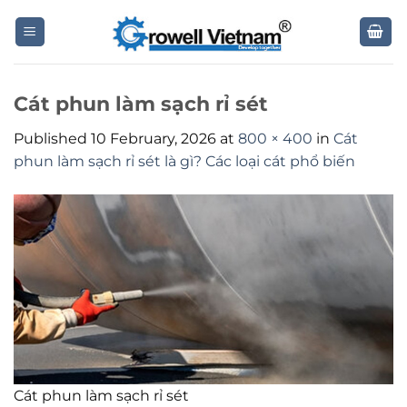
Skip
to
content
Cát phun làm sạch rỉ sét
Published
10 February, 2026
at
800 × 400
in
Cát
phun làm sạch rỉ sét là gì? Các loại cát phổ biến
Cát phun làm sạch rỉ sét