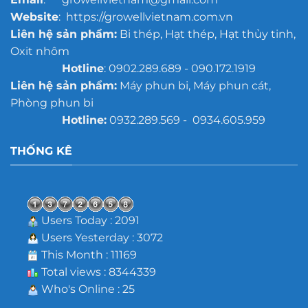
Website
: https://growellvietnam.com.vn
Liên hệ sản phẩm:
Bi thép, Hạt thép, Hạt thủy tinh,
Oxit nhôm
Hotline
: 0902.289.689 - 090.172.1919
Liên hệ sản phẩm:
Máy phun bi, Máy phun cát,
Phòng phun bi
Hotline:
0932.289.569 - 0934.605.959
THỐNG KÊ
Users Today : 2091
Users Yesterday : 3072
This Month : 11169
Total views : 8344339
Who's Online : 25