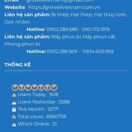
Website
: https://growellvietnam.com.vn
Liên hệ sản phẩm:
Bi thép, Hạt thép, Hạt thủy tinh,
Oxit nhôm
Hotline
: 0902.289.689 - 090.172.1919
Liên hệ sản phẩm:
Máy phun bi, Máy phun cát,
Phòng phun bi
Hotline:
0932.289.569 - 0934.605.959
THỐNG KÊ
Users Today : 908
Users Yesterday : 2588
This Month : 15771
Total views : 8360756
Who's Online : 21