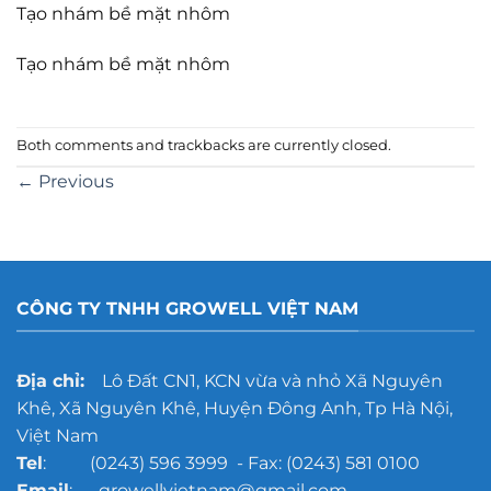
Tạo nhám bề mặt nhôm
Tạo nhám bề mặt nhôm
Both comments and trackbacks are currently closed.
←
Previous
CÔNG TY TNHH GROWELL VIỆT NAM
Địa chỉ:
Lô Đất CN1, KCN vừa và nhỏ Xã Nguyên
Khê, Xã Nguyên Khê, Huyện Đông Anh, Tp Hà Nội,
Việt Nam
Tel
: (0243) 596 3999 - Fax: (0243) 581 0100
Email
: growellvietnam@gmail.com