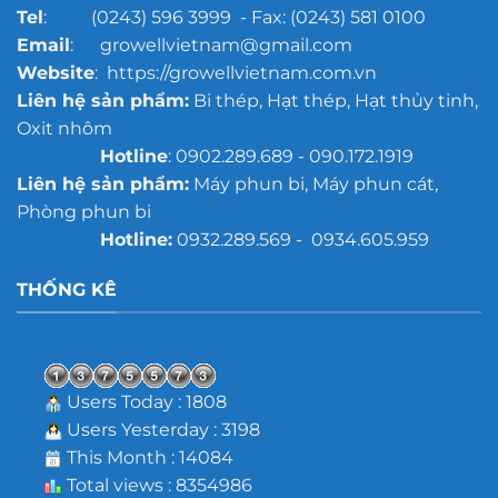
Tel
: (0243) 596 3999 - Fax: (0243) 581 0100
Email
: growellvietnam@gmail.com
Website
: https://growellvietnam.com.vn
Liên hệ sản phẩm:
Bi thép, Hạt thép, Hạt thủy tinh,
Oxit nhôm
Hotline
: 0902.289.689 - 090.172.1919
Liên hệ sản phẩm:
Máy phun bi, Máy phun cát,
Phòng phun bi
Hotline:
0932.289.569 - 0934.605.959
THỐNG KÊ
Users Today : 1808
Users Yesterday : 3198
This Month : 14084
Total views : 8354986