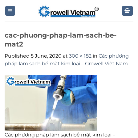
Skip
to
content
cac-phuong-phap-lam-sach-be-
mat2
Published
5 June, 2020
at
300 × 182
in
Các phương
pháp làm sạch bề mặt kim loại – Growell Việt Nam
Các phương pháp làm sạch bề mặt kim loại –