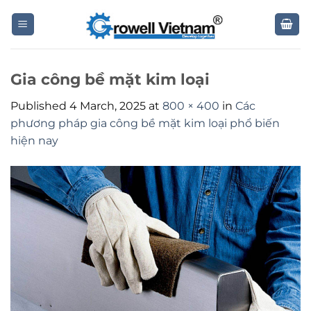
Skip
to
content
Gia công bề mặt kim loại
Published
4 March, 2025
at
800 × 400
in
Các
phương pháp gia công bề mặt kim loại phổ biến
hiện nay