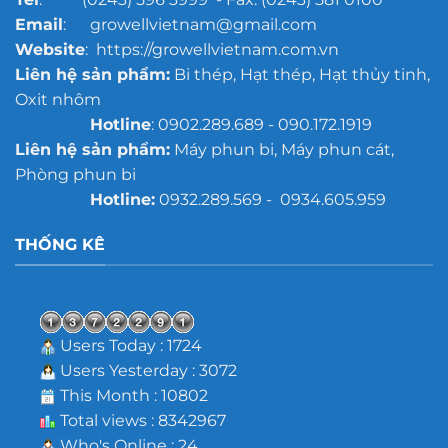
Email
: growellvietnam@gmail.com
Website
: https://growellvietnam.com.vn
Liên hệ sản phẩm:
Bi thép, Hạt thép, Hạt thủy tinh,
Oxit nhôm
Hotline
: 0902.289.689 - 090.172.1919
Liên hệ sản phẩm:
Máy phun bi, Máy phun cát,
Phòng phun bi
Hotline:
0932.289.569 - 0934.605.959
THỐNG KÊ
Users Today : 1724
Users Yesterday : 3072
This Month : 10802
Total views : 8342967
Who's Online : 24