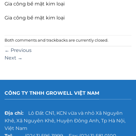
Gia công bề mặt kim loại
Gia công bề mặt kim loại
Both comments and trackbacks are currently closed.
←
Previous
Next
→
CÔNG TY TNHH GROWELL VIỆT NAM
Địa chỉ:
Lô Đất CN1, KCN vừa và nhỏ Xã Nguyên
Khê, Xã Nguyên Khê, Huyện Đông Anh, Tp Hà Nội,
Việt Nam
Tel
: (0243) 596 3999 - Fax: (0243) 581 0100