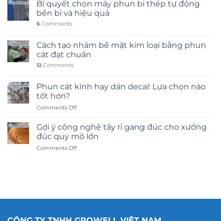
Bí quyết chọn máy phun bi thép tự động
bền bỉ và hiệu quả
6
Comments
Cách tạo nhám bề mặt kim loại bằng phun
cát đạt chuẩn
12
Comments
Phun cát kính hay dán decal: Lựa chọn nào
tốt hơn?
on
Comments Off
Phun
cát
Gợi ý công nghệ tẩy rỉ gang đúc cho xưởng
kính
đúc quy mô lớn
hay
on
Comments Off
dán
Gợi
decal:
ý
Lựa
công
chọn
nghệ
nào
tẩy
tốt
rỉ
hơn?
gang
đúc
CÔNG TY TNHH GROWELL VIỆT NAM