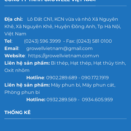
cho
xưởng
đúc
quy
Địa chỉ:
Lô Đất CN1, KCN vừa và nhỏ Xã Nguyên
mô
Khê, Xã Nguyên Khê, Huyện Đông Anh, Tp Hà Nội,
lớn
Việt Nam
Tel
: (0243) 596 3999 - Fax: (0243) 581 0100
Email
: growellvietnam@gmail.com
Website
: https://growellvietnam.com.vn
Liên hệ sản phẩm:
Bi thép, Hạt thép, Hạt thủy tinh,
Oxit nhôm
Hotline
: 0902.289.689 - 090.172.1919
Liên hệ sản phẩm:
Máy phun bi, Máy phun cát,
Phòng phun bi
Hotline:
0932.289.569 - 0934.605.959
THỐNG KÊ