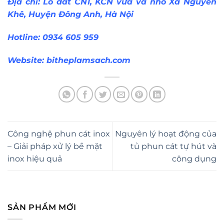
Địa chỉ: Lô đất CN1, KCN vừa và nhỏ Xã Nguyên
Khê, Huyện Đông Anh, Hà Nội
Hotline: 0934 605 959
Website:
bitheplamsach.com
Công nghệ phun cát inox
Nguyên lý hoạt động của
– Giải pháp xử lý bề mặt
tủ phun cát tự hút và
inox hiệu quả
công dụng
SẢN PHẨM MỚI