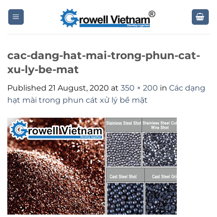
Skip
to
content
cac-dang-hat-mai-trong-phun-cat-
xu-ly-be-mat
Published
21 August, 2020
at
350 × 200
in
Các dạng
hạt mài trong phun cát xử lý bề mặt