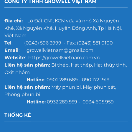
CÔNG TY TNHH GROWELL VIỆT NAM
Địa chỉ:
Lô Đất CN1, KCN vừa và nhỏ Xã Nguyên
Khê, Xã Nguyên Khê, Huyện Đông Anh, Tp Hà Nội,
Việt Nam
Tel
: (0243) 596 3999 - Fax: (0243) 581 0100
Email
: growellvietnam@gmail.com
Website
: https://growellvietnam.com.vn
Liên hệ sản phẩm:
Bi thép, Hạt thép, Hạt thủy tinh,
Oxit nhôm
Hotline
: 0902.289.689 - 090.172.1919
Liên hệ sản phẩm:
Máy phun bi, Máy phun cát,
Phòng phun bi
Hotline:
0932.289.569 - 0934.605.959
THỐNG KÊ