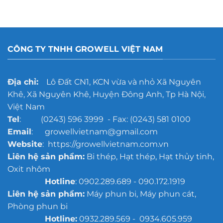
CÔNG TY TNHH GROWELL VIỆT NAM
Địa chỉ:
Lô Đất CN1, KCN vừa và nhỏ Xã Nguyên
Khê, Xã Nguyên Khê, Huyện Đông Anh, Tp Hà Nội,
Việt Nam
Tel
: (0243) 596 3999 - Fax: (0243) 581 0100
Email
: growellvietnam@gmail.com
Website
: https://growellvietnam.com.vn
Liên hệ sản phẩm:
Bi thép, Hạt thép, Hạt thủy tinh,
Oxit nhôm
Hotline
: 0902.289.689 - 090.172.1919
Liên hệ sản phẩm:
Máy phun bi, Máy phun cát,
Phòng phun bi
Hotline:
0932.289.569 - 0934.605.959