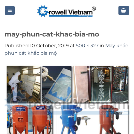
Skip
to
content
may-phun-cat-khac-bia-mo
Published
10 October, 2019
at
500 × 327
in
Máy khắc
phun cát khắc bia mộ