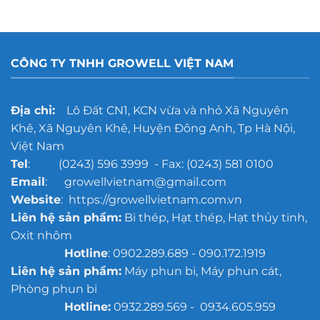
CÔNG TY TNHH GROWELL VIỆT NAM
Địa chỉ:
Lô Đất CN1, KCN vừa và nhỏ Xã Nguyên
Khê, Xã Nguyên Khê, Huyện Đông Anh, Tp Hà Nội,
Việt Nam
Tel
: (0243) 596 3999 - Fax: (0243) 581 0100
Email
: growellvietnam@gmail.com
Website
: https://growellvietnam.com.vn
Liên hệ sản phẩm:
Bi thép, Hạt thép, Hạt thủy tinh,
Oxit nhôm
Hotline
: 0902.289.689 - 090.172.1919
Liên hệ sản phẩm:
Máy phun bi, Máy phun cát,
Phòng phun bi
Hotline:
0932.289.569 - 0934.605.959