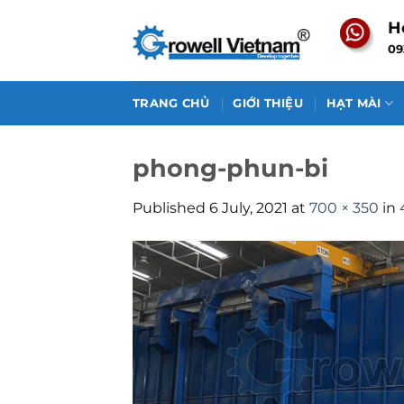
Skip
H
to
09
content
TRANG CHỦ
GIỚI THIỆU
HẠT MÀI
phong-phun-bi
Published
6 July, 2021
at
700 × 350
in