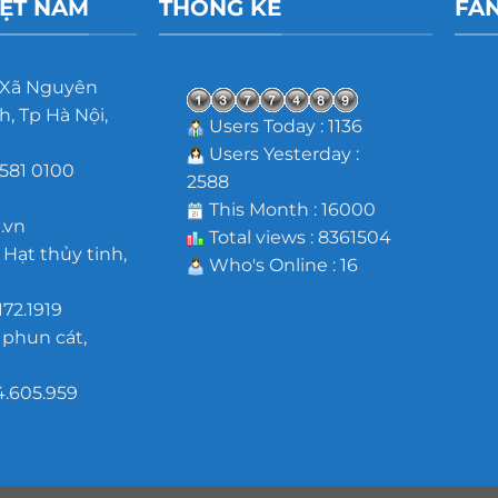
IỆT NAM
THỐNG KÊ
FA
 Xã Nguyên
, Tp Hà Nội,
Users Today : 1136
Users Yesterday :
581 0100
2588
m
This Month : 16000
.vn
Total views : 8361504
 Hạt thủy tinh,
Who's Online : 16
172.1919
 phun cát,
4.605.959