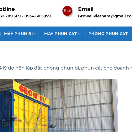
otline
Email
32.289.569 - 0934.60.5959
Growellvietnam@gmail.c
MÁY PHUN BI
MÁY PHUN CÁT
PHÒNG PHUN CÁT
4 lý do nên lắp đặt phòng phun bi, phun cát cho doanh