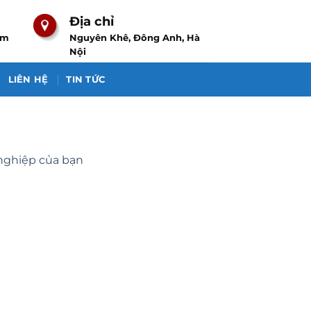
Địa chỉ
om
Nguyên Khê, Đông Anh, Hà
Nội
LIÊN HỆ
TIN TỨC
 nghiệp của bạn