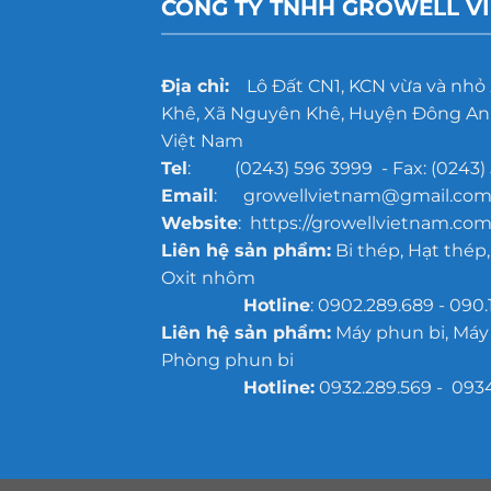
CÔNG TY TNHH GROWELL V
Địa chỉ:
Lô Đất CN1, KCN vừa và nhỏ
Khê, Xã Nguyên Khê, Huyện Đông Anh
Việt Nam
Tel
: (0243) 596 3999 - Fax: (0243) 
Email
: growellvietnam@gmail.co
Website
: https://growellvietnam.com
Liên hệ sản phẩm:
Bi thép, Hạt thép,
Oxit nhôm
Hotline
: 0902.289.689 - 090.
Liên hệ sản phẩm:
Máy phun bi, Máy
Phòng phun bi
Hotline:
0932.289.569 - 093