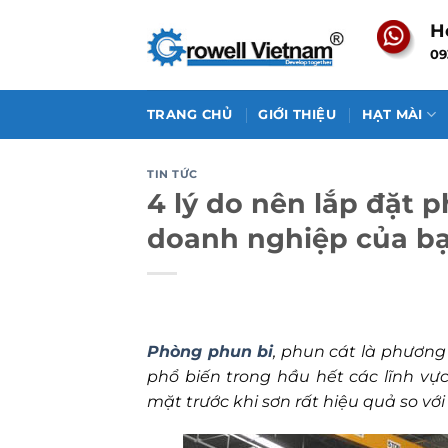
Skip
H
to
09
content
TRANG CHỦ
GIỚI THIỆU
HẠT MÀI
TIN TỨC
4 lý do nên lắp đặt 
doanh nghiệp của b
Phòng phun bi
, phun cát là phươn
phổ biến trong hầu hết các lĩnh vự
mặt trước khi sơn rất hiệu quả so v