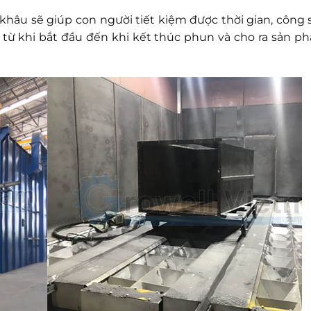
khâu sẽ giúp con người tiết kiệm được thời gian, công 
h từ khi bắt đầu đến khi kết thúc phun và cho ra sản p