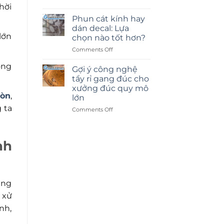
hời
Phun cát kính hay
dán decal: Lựa
lớn
chọn nào tốt hơn?
on
Comments Off
Phun
ông
cát
Gợi ý công nghệ
kính
tẩy rỉ gang đúc cho
hay
xưởng đúc quy mô
dán
ròn
,
lớn
decal:
 ta
Lựa
on
Comments Off
chọn
Gợi
nào
ý
tốt
công
nh
hơn?
nghệ
tẩy
rỉ
gang
đúc
ụng
cho
xưởng
 xử
đúc
nh,
quy
mô