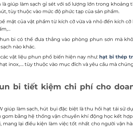
à giúp làm sạch gỉ sét với số lượng lớn trong khoảng t
hút, tùy thuộc vào mức độ phức tạp của sản phẩm.
bề mặt của vật phẩm từ kích cỡ vừa và nhỏ đến kích cỡ 
tấm,…
 phun bi có thể đưa thẳng vào phòng phun sơn mà kh
 sạch nào khác.
 các vật liệu phun phổ biến hiện nay như:
hạt bi thép t
 hạt inox,…. tùy thuộc vào mục đích và yêu cầu mà chúng
n bi tiết kiệm chi phí cho doa
giúp làm sạch, hút bụi đặc biệt là thu hồi hạt tái sử d
thu gom bằng hệ thống vận chuyển khí động học kết hợp
i, mang lại điều kiện làm việc tốt nhất cho người vận hà