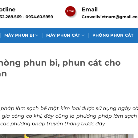
otline
Email
32.289.569 - 0934.60.5959
Growellvietnam@gmail.c
MÁY PHUN BI
MÁY PHUN CÁT
PHÒNG PHUN CÁT
phòng phun bi, phun cát cho
ạn
g pháp làm sạch bề mặt kim loại được sử dụng ngày c
c gia công cơ khí, đây cũng là phương pháp làm sạch
ới các phương pháp truyền thống trước đây.