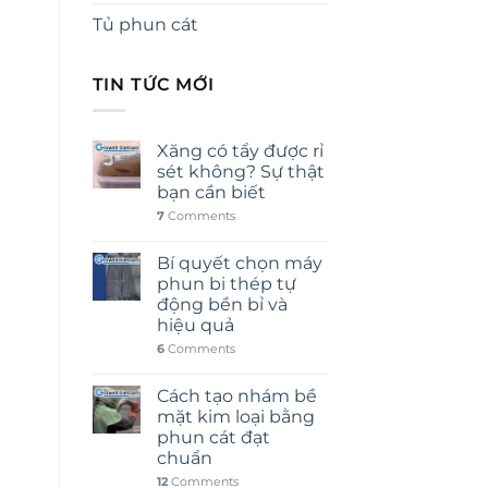
Tủ phun cát
TIN TỨC MỚI
Xăng có tẩy được rỉ
sét không? Sự thật
bạn cần biết
7
Comments
Bí quyết chọn máy
phun bi thép tự
động bền bỉ và
hiệu quả
6
Comments
Cách tạo nhám bề
mặt kim loại bằng
phun cát đạt
chuẩn
12
Comments