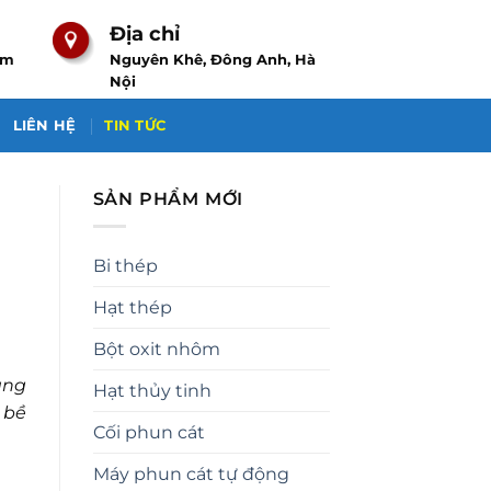
Địa chỉ
om
Nguyên Khê, Đông Anh, Hà
Nội
LIÊN HỆ
TIN TỨC
SẢN PHẨM MỚI
Bi thép
Hạt thép
Bột oxit nhôm
àng
Hạt thủy tinh
 bề
Cối phun cát
Máy phun cát tự động