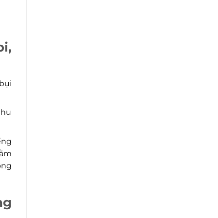
i,
bụi
thu
ếng
hằm
ồng
ng